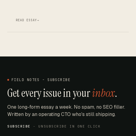
READ ESSAY
→
FIELD NOTES - SUBSCRIBE
Get every issue in your
inbox
.
One long-form essay a week. No spam, no SEO filler.
Written by an operating CTO who's still shipping.
SUBSCRIBE
- UNSUBSCRIBE IN ONE CLICK