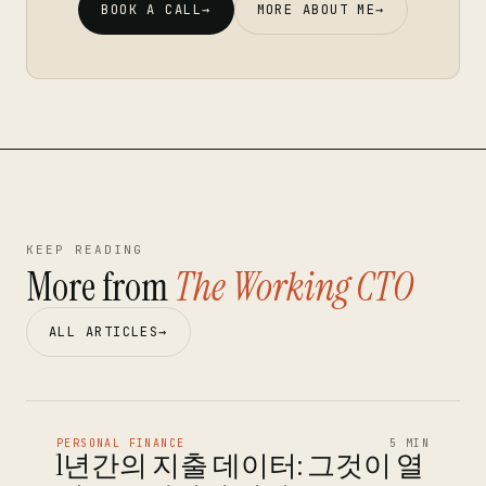
BOOK A CALL
→
MORE ABOUT ME
→
KEEP READING
More from
The Working CTO
ALL ARTICLES
→
PERSONAL FINANCE
5 MIN
1년간의 지출 데이터: 그것이 열