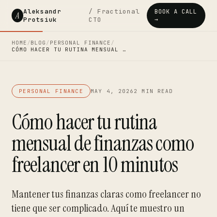
Aleksandr
/ Fractional
BOOK A CALL
A
Protsiuk
CTO
→
HOME
/
BLOG
/
PERSONAL FINANCE
/
CÓMO HACER TU RUTINA MENSUAL …
PERSONAL FINANCE
MAY 4, 2026
2 MIN READ
Cómo hacer tu rutina
mensual de finanzas como
freelancer en 10 minutos
Mantener tus finanzas claras como freelancer no
tiene que ser complicado. Aquí te muestro un