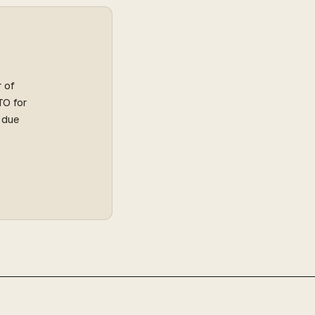
r of
TO for
l due