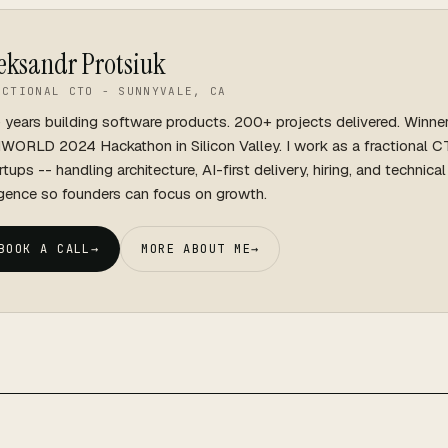
eksandr Protsiuk
ACTIONAL CTO - SUNNYVALE, CA
 years building software products. 200+ projects delivered. Winne
WORLD 2024 Hackathon in Silicon Valley. I work as a fractional C
rtups -- handling architecture, AI-first delivery, hiring, and technica
igence so founders can focus on growth.
BOOK A CALL
→
MORE ABOUT ME
→