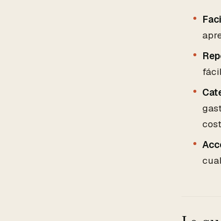
Faci
apr
Repo
fáci
Cat
gast
cost
Acce
cua