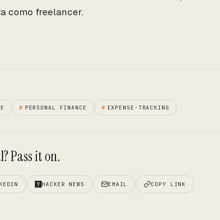
ra como freelancer.
CE
#
PERSONAL FINANCE
#
EXPENSE-TRACKING
? Pass it on.
KEDIN
HACKER NEWS
EMAIL
COPY LINK