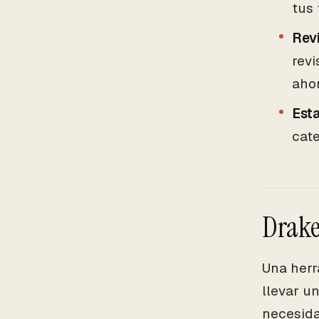
tus 
Rev
revi
ahor
Est
cate
Drake
Una herr
llevar un
necesida