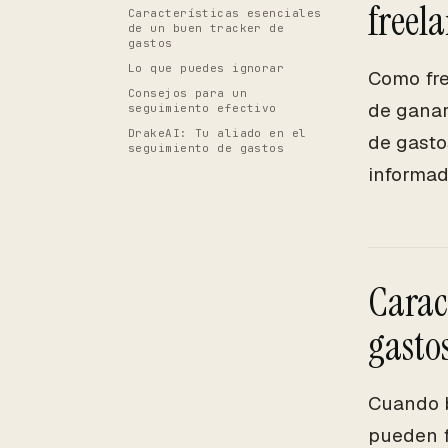
freel
Características esenciales
de un buen tracker de
gastos
Lo que puedes ignorar
Como fre
Consejos para un
de ganar
seguimiento efectivo
DrakeAI: Tu aliado en el
de gasto
seguimiento de gastos
informad
Carac
gasto
Cuando b
pueden f