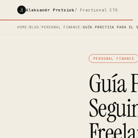
A
Aleksandr Protsiuk
/ Fractional CTO
HOME
/
BLOG
/
PERSONAL FINANCE
/
GUÍA PRÁCTICA PARA EL 
PERSONAL FINANCE
Guía P
Segui
Freela