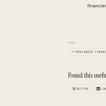
financie
TAGS
#
FREELANCER FINAN
Found this useful
TWITTER
LIN