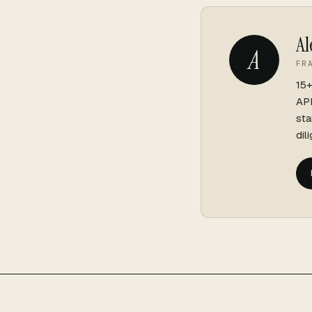
Al
A
FR
15+
API
sta
dil