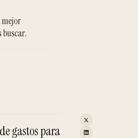
TO
n mejor
s buscar.
 de gastos para