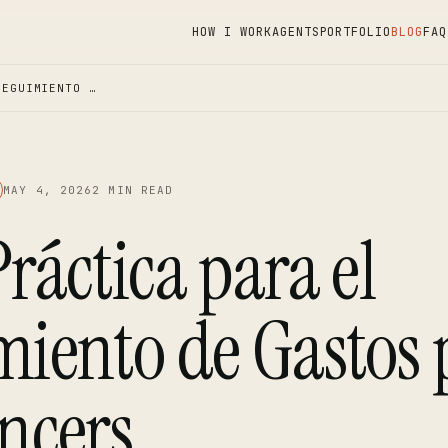
HOW I WORK
AGENTS
PORTFOLIO
BLOG
FAQ
SEGUIMIENTO …
MAY 4, 2026
2 MIN READ
ráctica para el
miento de Gastos 
ncers