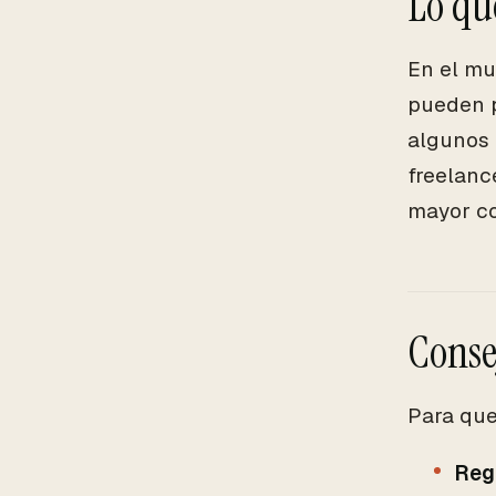
Lo qu
En el mu
pueden p
algunos 
freelanc
mayor co
Conse
Para que
Regi