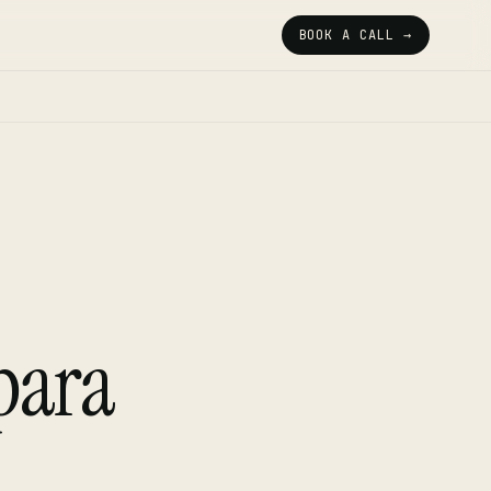
BOOK A CALL →
para