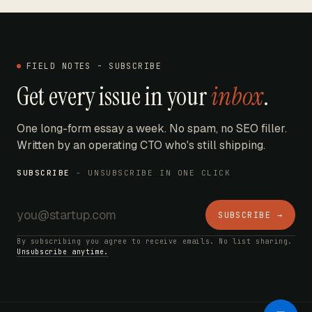
FIELD NOTES - SUBSCRIBE
Get every issue in your
inbox
.
One long-form essay a week. No spam, no SEO filler.
Written by an operating CTO who's still shipping.
SUBSCRIBE
- UNSUBSCRIBE IN ONE CLICK
SUBSCRIBE →
By subscribing you agree to receive emails. No list sharing.
Unsubscribe anytime.
AI Bot