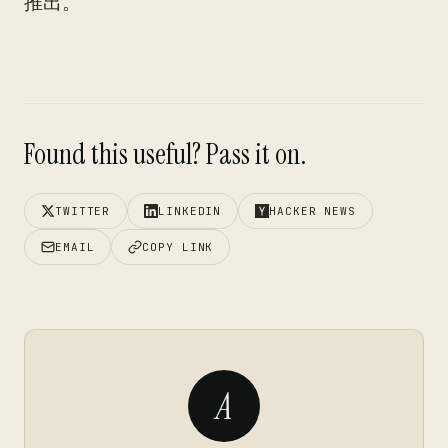
推出。
Found this useful? Pass it on.
TWITTER
LINKEDIN
HACKER NEWS
EMAIL
COPY LINK
A