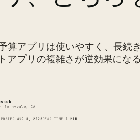
？
予算アプリは使いやすく、長続
C
トアプリの複雑さが逆効果にな
tsiuk
- Sunnyvale, CA
UPDATED
AUG 8, 2026
READ TIME
1 MIN