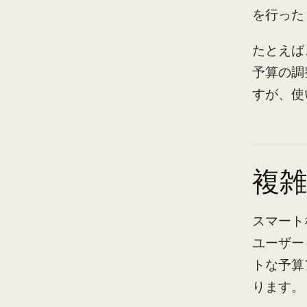
を行った
たとえば
予算の調
すが、使
複
スマート
ユーザー
トな予算
ります。