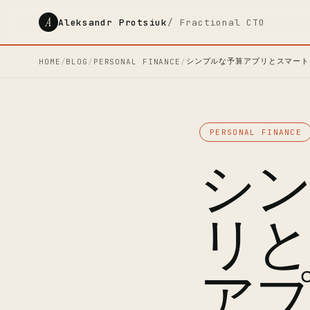
A
Aleksandr Protsiuk
/ Fractional CTO
シンプルな予算アプリとスマート
HOME
/
BLOG
/
PERSONAL FINANCE
/
PERSONAL FINANCE
シ
リ
ア