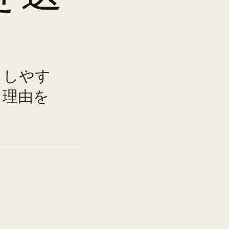
きしやす
TO
る理由を