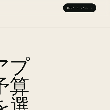
BOOK A CALL →
アプ
予算
を選