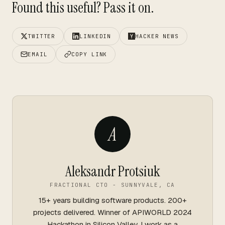
Found this useful? Pass it on.
TWITTER
LINKEDIN
HACKER NEWS
EMAIL
COPY LINK
A
Aleksandr Protsiuk
FRACTIONAL CTO - SUNNYVALE, CA
15+ years building software products. 200+
projects delivered. Winner of APIWORLD 2024
Hackathon in Silicon Valley. I work as a