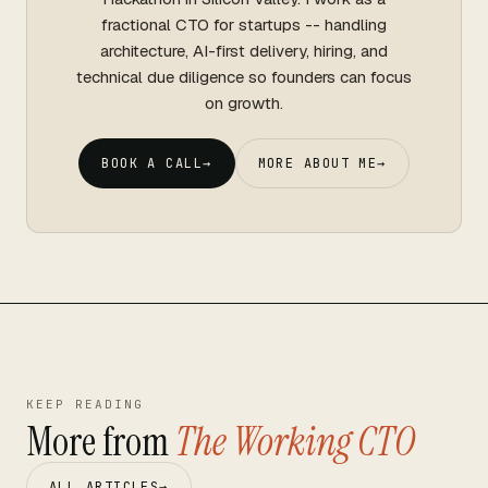
fractional CTO for startups -- handling
architecture, AI-first delivery, hiring, and
technical due diligence so founders can focus
on growth.
BOOK A CALL
→
MORE ABOUT ME
→
KEEP READING
More from
The Working CTO
ALL ARTICLES
→