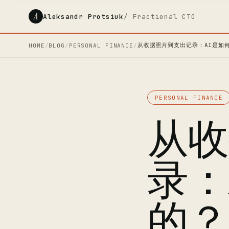
A
Aleksandr Protsiuk
/ Fractional CTO
从收据照片到支出记录：AI是如
HOME
/
BLOG
/
PERSONAL FINANCE
/
PERSONAL FINANCE
从收
录：
的？