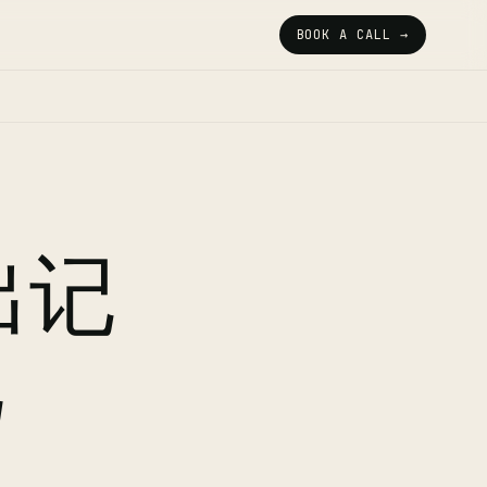
BOOK A CALL →
出记
现