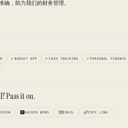
准确，助力我们的财务管理。
ER
#
BUDGET APP
#
CASH TRACKING
#
PERSONAL FINANCE
? Pass it on.
KEDIN
HACKER NEWS
EMAIL
COPY LINK