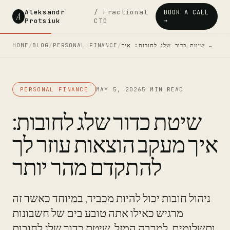
Aleksandr
/ Fractional
BOOK A CALL
A
Protsiuk
CTO
→
שיטת כדור שלג לחובות: איך …
/
PERSONAL FINANCE
/
BLOG
/
HOME
PERSONAL FINANCE
MAY 5, 2026
5 MIN READ
שיטת כדור שלג לחובות:
איך מעקב הוצאות עוזר לך
להתקדם מהר יותר
ניהול חובות יכול להיות מכביד, במיוחד כאשר זה
מרגיש כאילו אתה טובע בים של חשבונות
ותשלומים. למרבה המזל, שיטת כדור שלג לחובות