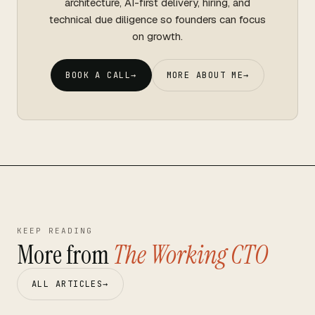
architecture, AI-first delivery, hiring, and
technical due diligence so founders can focus
on growth.
BOOK A CALL
→
MORE ABOUT ME
→
KEEP READING
More from
The Working CTO
ALL ARTICLES
→