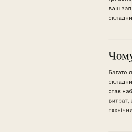
ваш зап
складни
Чому
Багато 
складни
стає на
витрат, 
технічн