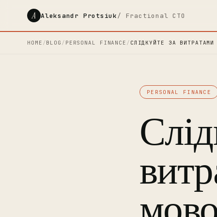
A
Aleksandr Protsiuk
/ Fractional CTO
HOME
/
BLOG
/
PERSONAL FINANCE
/
СЛІДКУЙТЕ ЗА ВИТРАТАМИ
PERSONAL FINANCE
Слід
витр
мово