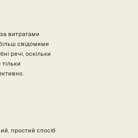
 за витратами
 більш свідомими
ні речі, оскільки
 тільки
ективно.
ий, простий спосіб