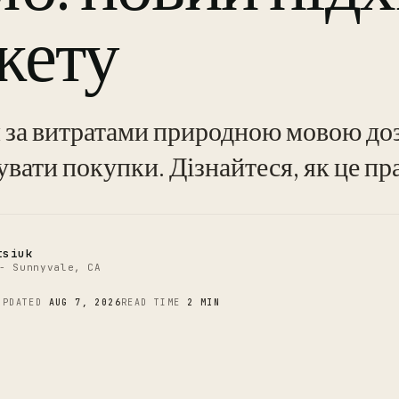
жету
C
 за витратами природною мовою до
вати покупки. Дізнайтеся, як це пр
tsiuk
- Sunnyvale, CA
UPDATED
AUG 7, 2026
READ TIME
2 MIN