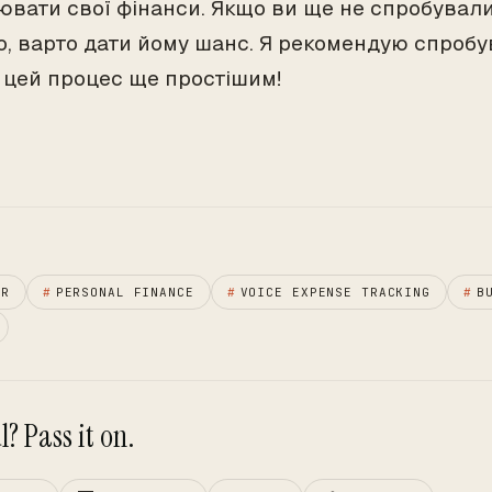
ювати свої фінанси. Якщо ви ще не спробували
, варто дати йому шанс. Я рекомендую спробув
 цей процес ще простішим!
ER
#
PERSONAL FINANCE
#
VOICE EXPENSE TRACKING
#
B
? Pass it on.