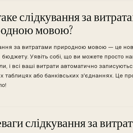
аке слідкування за витрат
родною мовою?
ання за витратами природною мовою — це нов
 бюджету. Уявіть собі, що ви можете просто на
ли, і всі ваші витрати автоматично записуютьс
х таблицях або банківських з'єднаннях. Це про
ло!
ваги слідкування за витра