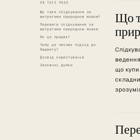
ON THIS PAGE
Що таке слідкування за
Що т
витратами природною мовою?
Переваги слідкування за
при
витратами природною мовою
Як це працює?
Чому це змінює підхід до
Слідкув
бюджету?
Досвід користувачів
ведення
Заключні думки
що купи
складни
зрозумі
Пере