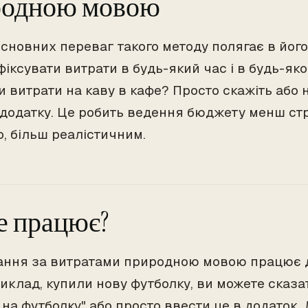
родною мовою
основних переваг такого методу полягає в його
іксувати витрати в будь-який час і в будь-яко
 витрати на каву в кафе? Просто скажіть або 
додатку. Це робить ведення бюджету менш стр
, більш реалістичним.
е працює?
ання за витратами природною мовою працює д
риклад, купили нову футболку, ви можете сказа
 на футболку" або просто ввести це в додаток.