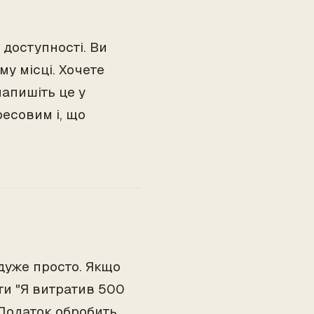
 доступності. Ви
му місці. Хочете
напишіть це у
есовим і, що
уже просто. Якщо
ти "Я витратив 500
 Додаток обробить