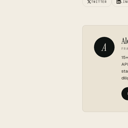
TWITTER
LIN
Al
A
FR
15+
API
sta
dil