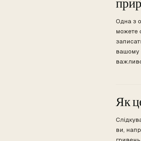
при
Одна з 
можете ф
записати
вашому 
важливо
Як ц
Слідкув
ви, нап
гривень