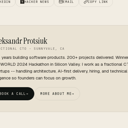
KEDIN
HACKER NEWS
EMAIL
COPY LINK
eksandr Protsiuk
ACTIONAL CTO - SUNNYVALE, CA
 years building software products. 200+ projects delivered. Winne
WORLD 2024 Hackathon in Silicon Valley. I work as a fractional C
rtups -- handling architecture, AI-first delivery, hiring, and technica
igence so founders can focus on growth.
BOOK A CALL
→
MORE ABOUT ME
→