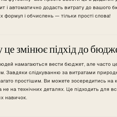
ит і автоматично додасть витрату до вашого б
х формул і обчислень — тільки прості слова!
 це змінює підхід до бюдж
людей намагаються вести бюджет, але часто це
м. Завдяки слідкуванню за витратами природ
багато простішим. Ви можете зосередитись на к
а не на технічних деталях. Це підходить для вс
их навичок.