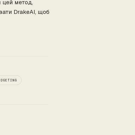
 цей метод,
ати DrakeAI, щоб
UDGETING