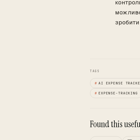
контрол
можливо
зробити
TAGS
#
AI EXPENSE TRACK
#
EXPENSE-TRACKING
Found this useful