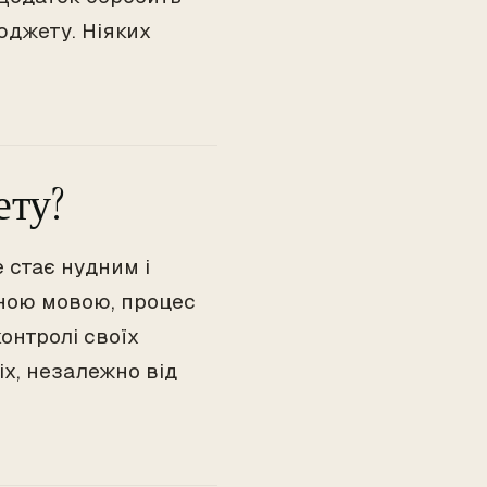
юджету. Ніяких
ету?
 стає нудним і
ною мовою, процес
онтролі своїх
іх, незалежно від