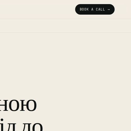
BOOK A CALL →
дною
ід до