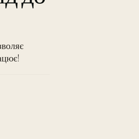
TO
зволяє
ацює!