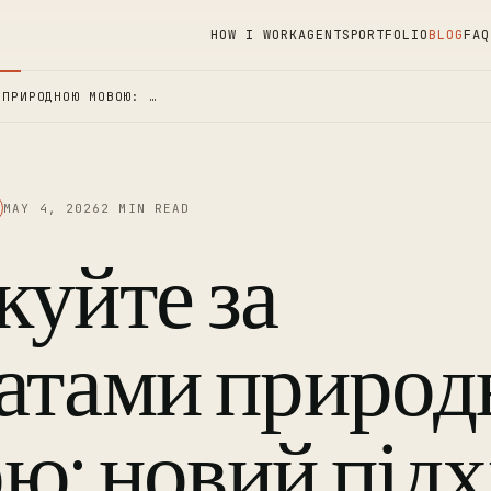
HOW I WORK
AGENTS
PORTFOLIO
BLOG
FAQ
 ПРИРОДНОЮ МОВОЮ: …
MAY 4, 2026
2 MIN READ
куйте за
атами приро
ю: новий підх