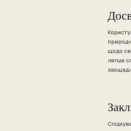
Досв
Користу
природн
щодо св
легше с
заощадж
Закл
Слідкув