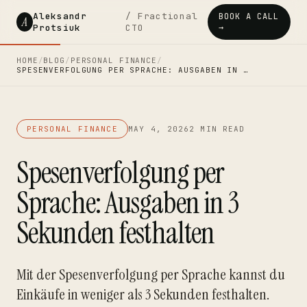
Aleksandr
/ Fractional
BOOK A CALL
A
Protsiuk
CTO
→
HOME
/
BLOG
/
PERSONAL FINANCE
/
SPESENVERFOLGUNG PER SPRACHE: AUSGABEN IN …
PERSONAL FINANCE
MAY 4, 2026
2 MIN READ
Spesenverfolgung per
Sprache: Ausgaben in 3
Sekunden festhalten
Mit der Spesenverfolgung per Sprache kannst du
Einkäufe in weniger als 3 Sekunden festhalten.