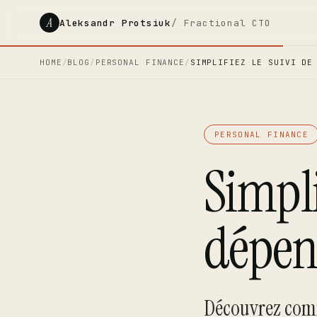
A
Aleksandr Protsiuk
/ Fractional CTO
HOME
/
BLOG
/
PERSONAL FINANCE
/
SIMPLIFIEZ LE SUIVI DE
PERSONAL FINANCE
Simpli
dépens
Découvrez comm