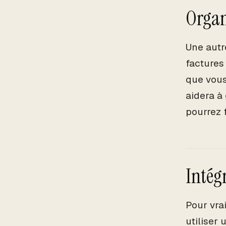
Organ
Une autre
factures
que vous
aidera à
pourrez 
Intég
Pour vra
utiliser