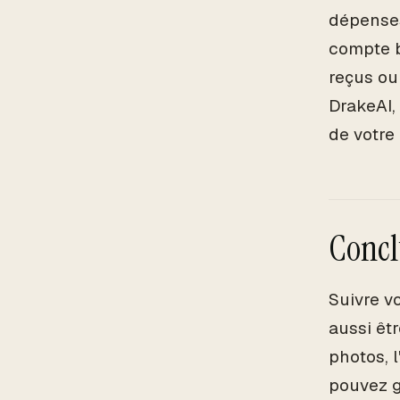
dépenses
compte b
reçus ou
DrakeAI,
de votre
Concl
Suivre v
aussi êt
photos, 
pouvez g