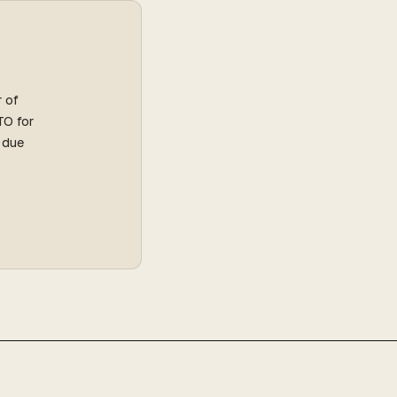
r of
TO for
l due