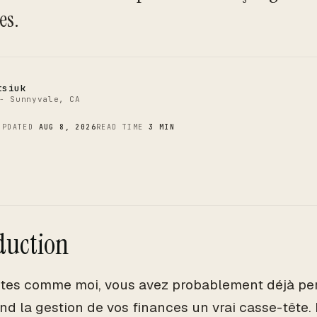
C
es.
tsiuk
- Sunnyvale, CA
UPDATED
AUG 8, 2026
READ TIME
3 MIN
duction
êtes comme moi, vous avez probablement déjà per
end la gestion de vos finances un vrai casse-tête.