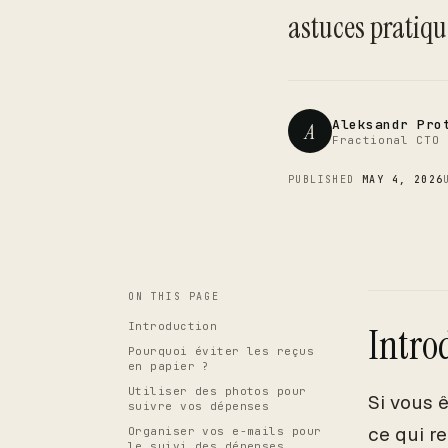
astuces pratiqu
Aleksandr Pro
A
Fractional CTO 
PUBLISHED
MAY 4, 2026
ON THIS PAGE
Introduction
Intro
Pourquoi éviter les reçus
en papier ?
Utiliser des photos pour
Si vous 
suivre vos dépenses
ce qui r
Organiser vos e-mails pour
le suivi des dépenses