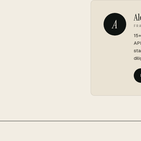
Al
A
FR
15+
API
sta
dil