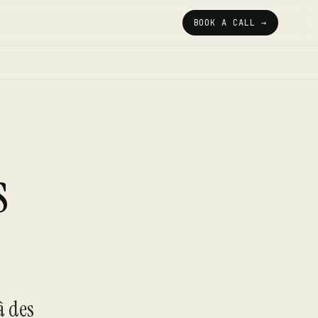
BOOK A CALL →
s
à des