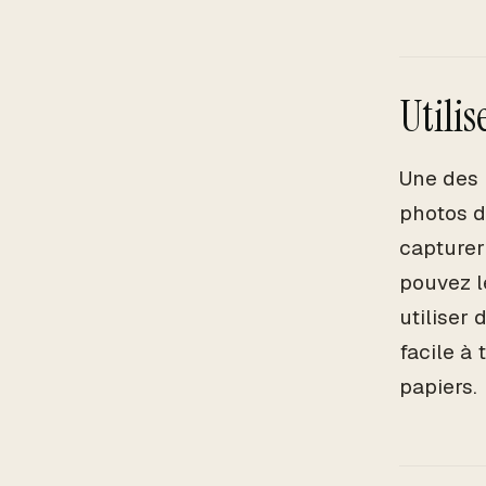
Utili
Une des 
photos d
capturer
pouvez l
utiliser
facile à 
papiers.