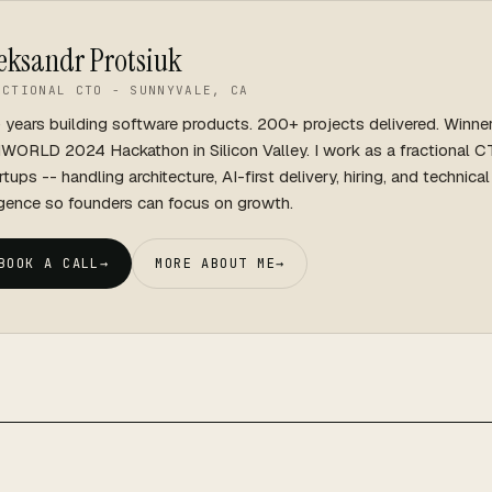
eksandr Protsiuk
ACTIONAL CTO - SUNNYVALE, CA
 years building software products. 200+ projects delivered. Winne
WORLD 2024 Hackathon in Silicon Valley. I work as a fractional C
rtups -- handling architecture, AI-first delivery, hiring, and technica
igence so founders can focus on growth.
BOOK A CALL
→
MORE ABOUT ME
→