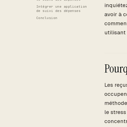
inquiéte
Intégrer une application
de suivi des dépenses
avoir à 
Conclusion
comment 
utilisan
Pourqu
Les reçu
occupent
méthode 
le stres
concentr