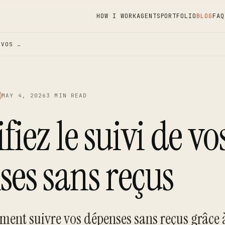
HOW I WORK
AGENTS
PORTFOLIO
BLOG
FAQ
 VOS …
MAY 4, 2026
3 MIN READ
fiez le suivi de vo
es sans reçus
ent suivre vos dépenses sans reçus grâce 