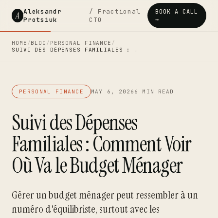
Aleksandr
/ Fractional
BOOK A CALL
A
Protsiuk
CTO
→
HOME
/
BLOG
/
PERSONAL FINANCE
/
SUIVI DES DÉPENSES FAMILIALES : …
PERSONAL FINANCE
MAY 6, 2026
6 MIN READ
Suivi des Dépenses
Familiales : Comment Voir
Où Va le Budget Ménager
Gérer un budget ménager peut ressembler à un
numéro d'équilibriste, surtout avec les