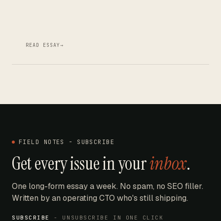
READ ESSAY
→
FIELD NOTES - SUBSCRIBE
Get every issue in your
inbox
.
One long-form essay a week. No spam, no SEO filler.
Written by an operating CTO who's still shipping.
SUBSCRIBE
- UNSUBSCRIBE IN ONE CLICK