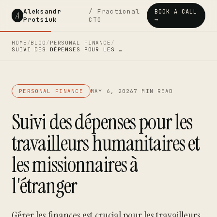
Aleksandr
/ Fractional
BOOK A CALL
A
Protsiuk
CTO
→
HOME
/
BLOG
/
PERSONAL FINANCE
/
SUIVI DES DÉPENSES POUR LES …
PERSONAL FINANCE
MAY 6, 2026
7 MIN READ
Suivi des dépenses pour les
travailleurs humanitaires et
les missionnaires à
l'étranger
Gérer les finances est crucial pour les travailleurs