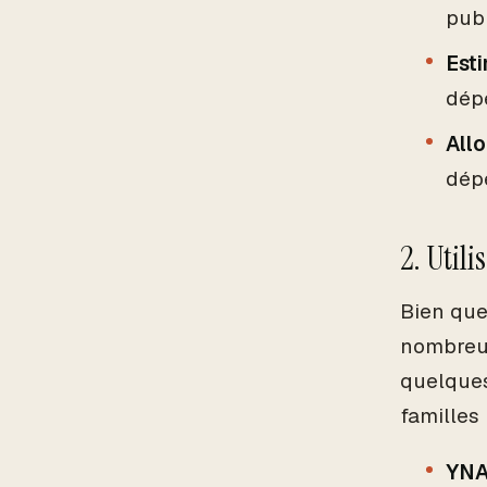
publ
Esti
dépe
Allo
dépe
2. Util
Bien que
nombreus
quelques
familles
YNA