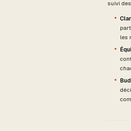
suivi de
Cla
part
les
Équ
cont
cha
Bud
déci
com