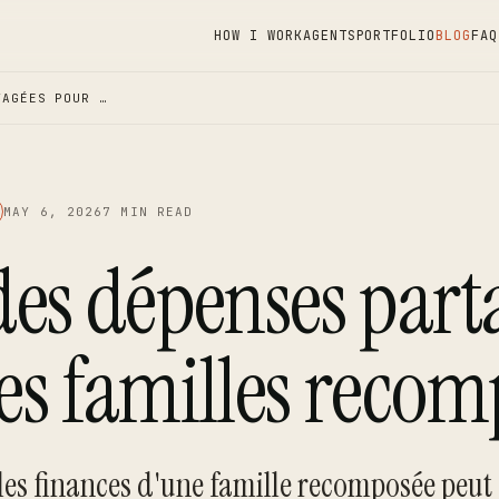
HOW I WORK
AGENTS
PORTFOLIO
BLOG
FAQ
TAGÉES POUR …
MAY 6, 2026
7 MIN READ
des dépenses part
es familles recom
les finances d'une famille recomposée peut