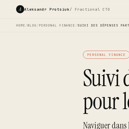
A
Aleksandr Protsiuk
/ Fractional CTO
HOME
/
BLOG
/
PERSONAL FINANCE
/
SUIVI DES DÉPENSES PAR
PERSONAL FINANCE
Suivi 
pour l
Naviguer dans 