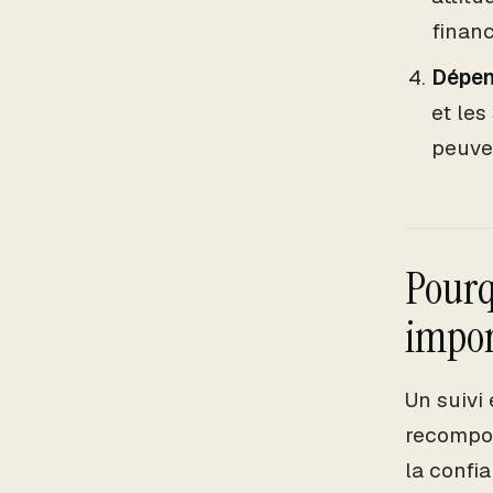
financ
Dépen
et les
peuven
Pourq
impor
Un suivi
recomposé
la confi