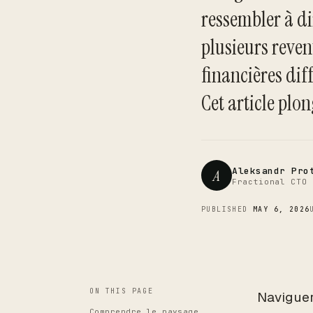
ressembler à di
plusieurs reven
financières diff
Cet article plon
Aleksandr Pro
A
Fractional CTO 
PUBLISHED
MAY 6, 2026
ON THIS PAGE
Naviguer
Comprendre le paysage