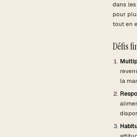
dans les
pour plus
tout en 
Défis f
Multip
revenu
la ma
Respon
alimen
dispo
Habit
attitu