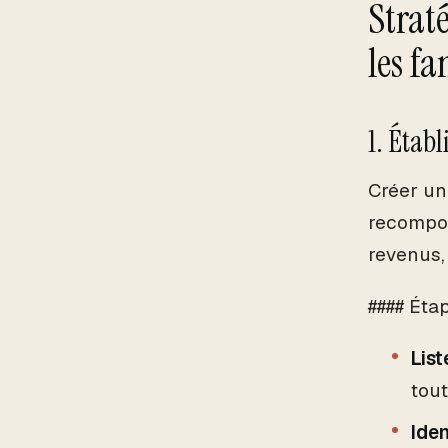
Strat
les f
1. Étab
Créer un
recompos
revenus,
#### Éta
List
tout
Iden