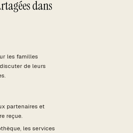
artagées dans
r les familles
discuter de leurs
es.
x partenaires et
re reçue.
othèque, les services