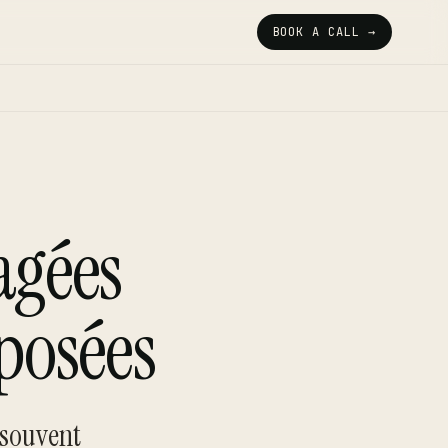
BOOK A CALL →
agées
posées
 souvent