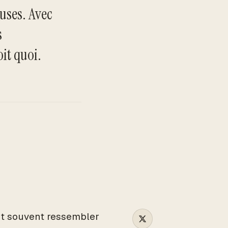
uses. Avec
s
TO
oit quoi.
ut souvent ressembler