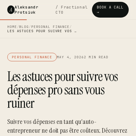
Aleksandr
/ Fractional
BOOK A CALL
A
Protsiuk
CTO
→
HOME
/
BLOG
/
PERSONAL FINANCE
/
LES ASTUCES POUR SUIVRE VOS …
PERSONAL FINANCE
MAY 4, 2026
2 MIN READ
Les astuces pour suivre vos
dépenses pro sans vous
ruiner
Suivre vos dépenses en tant qu'auto-
entrepreneur ne doit pas être coûteux. Découvrez