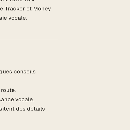
se Tracker et Money
sie vocale.
lques conseils
 route.
ssance vocale.
itent des détails