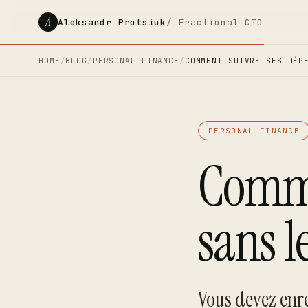
A
Aleksandr Protsiuk
/ Fractional CTO
HOME
/
BLOG
/
PERSONAL FINANCE
/
COMMENT SUIVRE SES DÉP
PERSONAL FINANCE
Comme
sans l
Vous devez enr