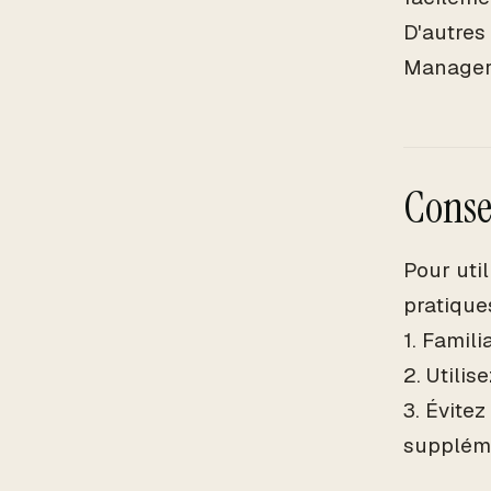
D'autres
Manager,
Consei
Pour uti
pratiques
1. Famili
2. Utili
3. Évite
suppléme