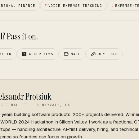
ERSONAL FINANCE
#
VOICE EXPENSE TRACKING
#
EXPENSE-T
? Pass it on.
KEDIN
HACKER NEWS
EMAIL
COPY LINK
eksandr Protsiuk
ACTIONAL CTO - SUNNYVALE, CA
 years building software products. 200+ projects delivered. Winne
WORLD 2024 Hackathon in Silicon Valley. I work as a fractional C
rtups -- handling architecture, AI-first delivery, hiring, and technica
igence so founders can focus on growth.