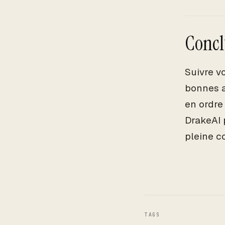
Concl
Suivre v
bonnes a
en ordre
DrakeAI 
pleine c
TAGS