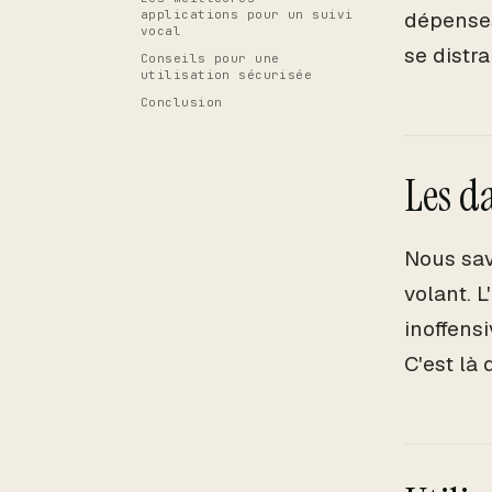
applications pour un suivi
dépenses
vocal
se distr
Conseils pour une
utilisation sécurisée
Conclusion
Les d
Nous sav
volant. 
inoffens
C'est là 