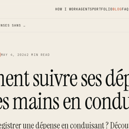
HOW I WORK
AGENTS
PORTFOLIO
BLOG
FAQ
ENSES SANS …
MAY 4, 2026
2 MIN READ
nt suivre ses dé
es mains en cond
egistrer une dépense en conduisant ? Décou