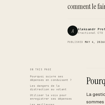
comment le fair
Aleksandr Pro
A
Fractional CTO 
PUBLISHED
MAY 4, 2026
ON THIS PAGE
Pourquoi suivre ses
Pourq
dépenses en conduisant ?
Les dangers de la
distraction au volant
La gesti
Utiliser la voix pour
enregistrer ses dépenses
sommes s
Les meilleures