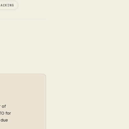
RACKING
r of
TO for
l due