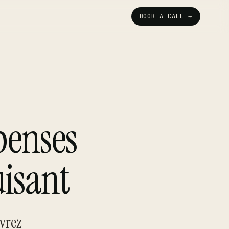
BOOK A CALL →
penses
uisant
vrez