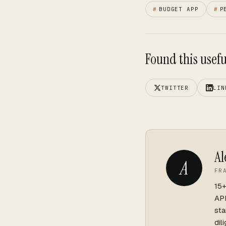
#
BUDGET APP
#
P
Found this useful
TWITTER
LIN
Al
A
FR
15+
API
sta
dil