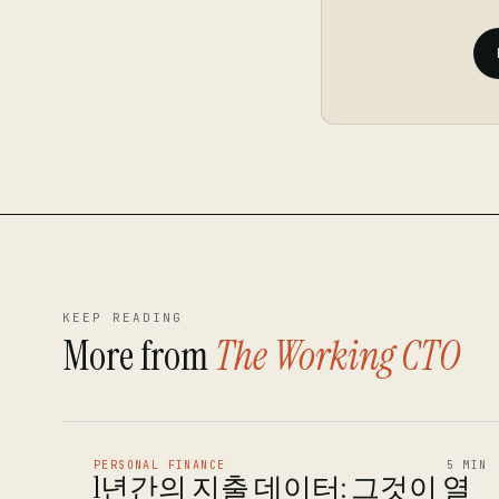
KEEP READING
More from
The Working CTO
PERSONAL FINANCE
5 MIN
1년간의 지출 데이터: 그것이 열