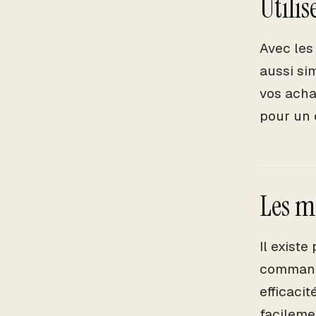
Utilis
Avec les
aussi si
vos acha
pour un 
Les m
Il exist
commande
efficaci
facileme