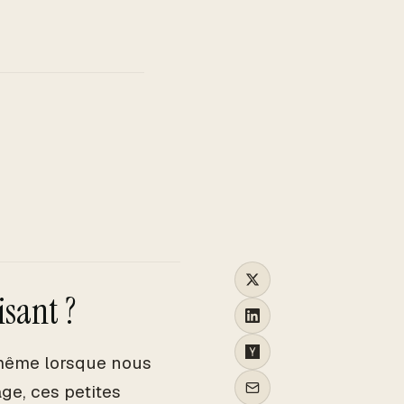
TO
isant ?
 même lorsque nous
ge, ces petites