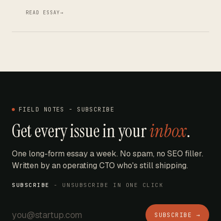
READ ESSAY
→
FIELD NOTES - SUBSCRIBE
Get every issue in your
inbox
.
One long-form essay a week. No spam, no SEO filler.
Written by an operating CTO who's still shipping.
SUBSCRIBE
- UNSUBSCRIBE IN ONE CLICK
SUBSCRIBE →