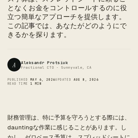
CTO
となくお金をコントロールするのに役
立つ簡単なアプローチを提供します。
この記事では、あなたがどのようにで
きるかを探ります。
Aleksandr Protsiuk
A
Fractional CTO - Sunnyvale, CA
PUBLISHED
MAY 6, 2026
UPDATED
AUG 8, 2026
READ TIME
1 MIN
財務管理は、特に予算を守ろうとする際には、
dauntingな作業に感じることがあります。し
かし、ゼロベース予算は、スプレッドシートに