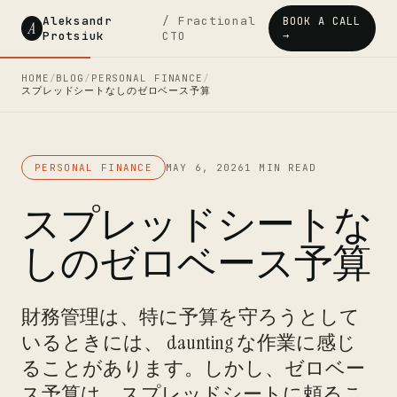
Aleksandr
/ Fractional
BOOK A CALL
A
Protsiuk
CTO
→
HOME
/
BLOG
/
PERSONAL FINANCE
/
スプレッドシートなしのゼロベース予算
PERSONAL FINANCE
MAY 6, 2026
1 MIN READ
スプレッドシートな
しのゼロベース予算
財務管理は、特に予算を守ろうとして
いるときには、 daunting な作業に感じ
ることがあります。しかし、ゼロベー
ス予算は、スプレッドシートに頼るこ