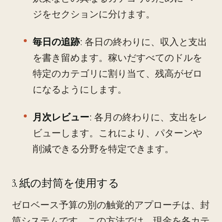
ジをセクションに分けます。
毎日の追跡
: 各日の終わりに、収入と支出
を書き留めます。稼いだすべてのドルを
特定のカテゴリに割り当て、残高がゼロ
になるようにします。
月次レビュー
: 各月の終わりに、支出をレ
ビューします。これにより、パターンや
削減できる分野を特定できます。
3. 紙の封筒を使用する
ゼロベース予算の別の触覚的アプローチは、封
筒システムです。この方法では、現金を各カテ