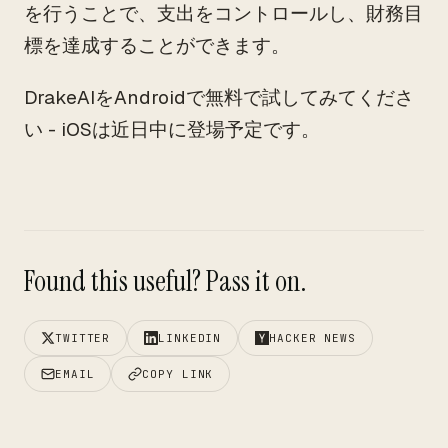
を行うことで、支出をコントロールし、財務目
標を達成することができます。
DrakeAIをAndroidで無料で試してみてくださ
い - iOSは近日中に登場予定です。
Found this useful? Pass it on.
TWITTER
LINKEDIN
HACKER NEWS
EMAIL
COPY LINK