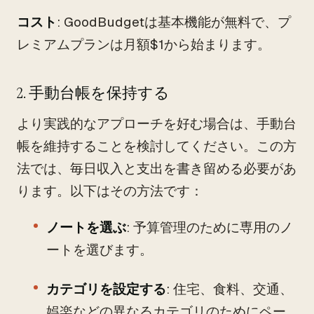
コスト
: GoodBudgetは基本機能が無料で、プ
レミアムプランは月額$1から始まります。
2. 手動台帳を保持する
より実践的なアプローチを好む場合は、手動台
帳を維持することを検討してください。この方
法では、毎日収入と支出を書き留める必要があ
ります。以下はその方法です：
ノートを選ぶ
: 予算管理のために専用のノ
ートを選びます。
カテゴリを設定する
: 住宅、食料、交通、
娯楽などの異なるカテゴリのためにペー