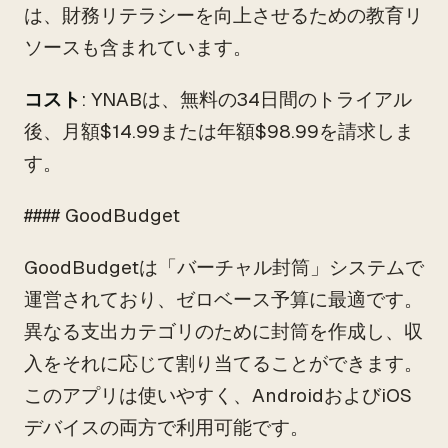
は、財務リテラシーを向上させるための教育リ
ソースも含まれています。
コスト
: YNABは、無料の34日間のトライアル
後、月額$14.99または年額$98.99を請求しま
す。
#### GoodBudget
GoodBudgetは「バーチャル封筒」システムで
運営されており、ゼロベース予算に最適です。
異なる支出カテゴリのために封筒を作成し、収
入をそれに応じて割り当てることができます。
このアプリは使いやすく、AndroidおよびiOS
デバイスの両方で利用可能です。