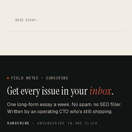
READ ESSAY
→
FIELD NOTES - SUBSCRIBE
Get every issue in your
inbox
.
One long-form essay a week. No spam, no SEO filler.
Written by an operating CTO who's still shipping.
SUBSCRIBE
- UNSUBSCRIBE IN ONE CLICK