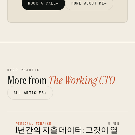
BOOK A CALL
→
MORE ABOUT ME
→
KEEP READING
More from
The Working CTO
ALL ARTICLES
→
PERSONAL FINANCE
5 MIN
1년간의 지출 데이터: 그것이 열