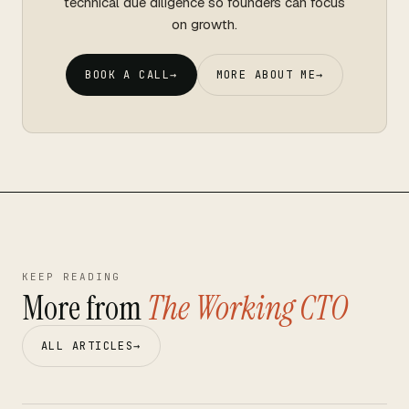
technical due diligence so founders can focus
on growth.
BOOK A CALL
→
MORE ABOUT ME
→
KEEP READING
More from
The Working CTO
ALL ARTICLES
→