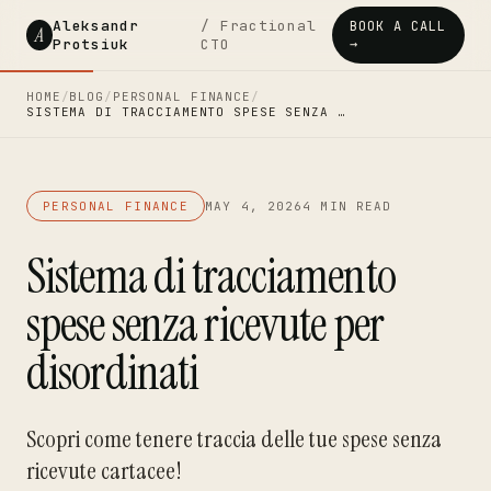
Aleksandr
/ Fractional
BOOK A CALL
A
Protsiuk
CTO
→
HOME
/
BLOG
/
PERSONAL FINANCE
/
SISTEMA DI TRACCIAMENTO SPESE SENZA …
PERSONAL FINANCE
MAY 4, 2026
4 MIN READ
Sistema di tracciamento
spese senza ricevute per
disordinati
Scopri come tenere traccia delle tue spese senza
ricevute cartacee!