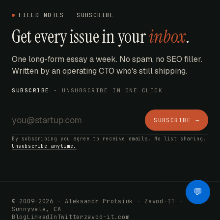
FIELD NOTES - SUBSCRIBE
Get every issue in your
inbox
.
One long-form essay a week. No spam, no SEO filler.
Written by an operating CTO who's still shipping.
SUBSCRIBE
- UNSUBSCRIBE IN ONE CLICK
SUBSCRIBE →
By subscribing you agree to receive emails. No list sharing.
Unsubscribe anytime.
AI Bot
💬
© 2009-2026 - Aleksandr Protsiuk - Zavod-IT -
Sunnyvale, CA
Blog
LinkedIn
Twitter
zavod-it.com