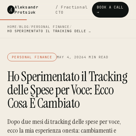
Aleksandr
/ Fractional
BOOK A CALL
A
Protsiuk
CTO
→
HOME
/
BLOG
/
PERSONAL FINANCE
/
HO SPERIMENTATO IL TRACKING DELLE …
PERSONAL FINANCE
MAY 4, 2026
4 MIN READ
Ho Sperimentato il Tracking
delle Spese per Voce: Ecco
Cosa È Cambiato
Dopo due mesi di tracking delle spese per voce,
ecco la mia esperienza onesta: cambiamenti e