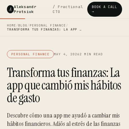
Aleksandr
/ Fractional
BOOK A CALL
A
Protsiuk
CTO
→
HOME
/
BLOG
/
PERSONAL FINANCE
/
TRANSFORMA TUS FINANZAS: LA APP …
PERSONAL FINANCE
MAY 4, 2026
2 MIN READ
Transforma tus finanzas: La
app que cambió mis hábitos
de gasto
Descubre cómo una app me ayudó a cambiar mis
hábitos financieros. Adiós al estrés de las finanzas