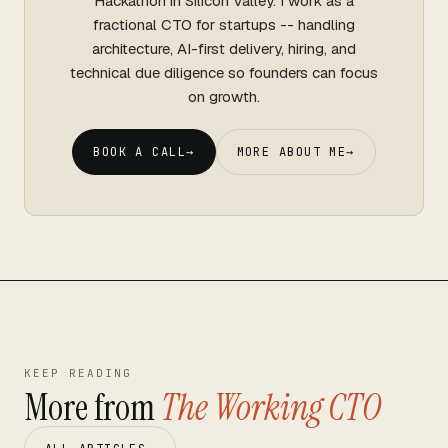
Hackathon in Silicon Valley. I work as a
fractional CTO for startups -- handling
architecture, AI-first delivery, hiring, and
technical due diligence so founders can focus
on growth.
BOOK A CALL
→
MORE ABOUT ME
→
KEEP READING
More from
The Working CTO