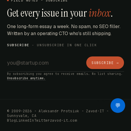
FIELD NOTES - SUBSCRIBE
Get every issue in your
inbox
.
One long-form essay a week. No spam, no SEO filler.
Written by an operating CTO who's still shipping.
SUBSCRIBE
- UNSUBSCRIBE IN ONE CLICK
SUBSCRIBE →
By subscribing you agree to receive emails. No list sharing.
Unsubscribe anytime.
AI Bot
💬
© 2009-2026 - Aleksandr Protsiuk - Zavod-IT -
Sunnyvale, CA
Blog
LinkedIn
Twitter
zavod-it.com