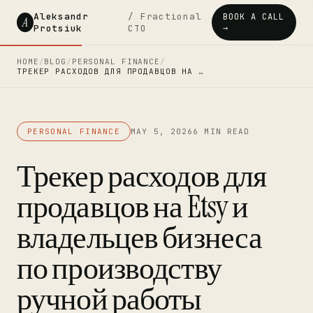
Aleksandr
/ Fractional
BOOK A CALL
A
Protsiuk
CTO
→
HOME
/
BLOG
/
PERSONAL FINANCE
/
ТРЕКЕР РАСХОДОВ ДЛЯ ПРОДАВЦОВ НА …
PERSONAL FINANCE
MAY 5, 2026
6 MIN READ
Трекер расходов для
продавцов на Etsy и
владельцев бизнеса
по производству
ручной работы