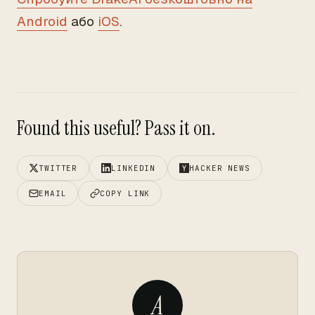
Android
або
iOS
.
Found this useful? Pass it on.
TWITTER
LINKEDIN
HACKER NEWS
EMAIL
COPY LINK
A