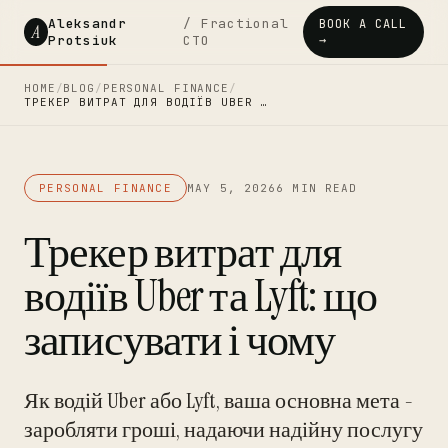
Aleksandr
/ Fractional
BOOK A CALL
A
Protsiuk
CTO
→
HOME
/
BLOG
/
PERSONAL FINANCE
/
ТРЕКЕР ВИТРАТ ДЛЯ ВОДІЇВ UBER …
PERSONAL FINANCE
MAY 5, 2026
6 MIN READ
Трекер витрат для
водіїв Uber та Lyft: що
записувати і чому
Як водій Uber або Lyft, ваша основна мета -
заробляти гроші, надаючи надійну послугу