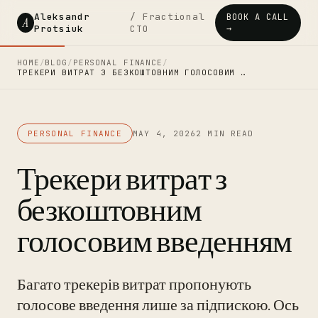
Aleksandr
/ Fractional
BOOK A CALL
A
Protsiuk
CTO
→
HOME
/
BLOG
/
PERSONAL FINANCE
/
ТРЕКЕРИ ВИТРАТ З БЕЗКОШТОВНИМ ГОЛОСОВИМ …
PERSONAL FINANCE
MAY 4, 2026
2 MIN READ
Трекери витрат з
безкоштовним
голосовим введенням
Багато трекерів витрат пропонують
голосове введення лише за підпискою. Ось