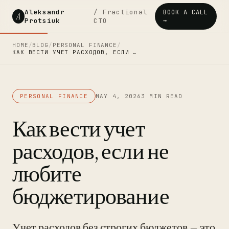
Aleksandr
/ Fractional
BOOK A CALL
A
Protsiuk
CTO
→
HOME
/
BLOG
/
PERSONAL FINANCE
/
КАК ВЕСТИ УЧЕТ РАСХОДОВ, ЕСЛИ …
PERSONAL FINANCE
MAY 4, 2026
3 MIN READ
Как вести учет
расходов, если не
любите
бюджетирование
Учет расходов без строгих бюджетов — это