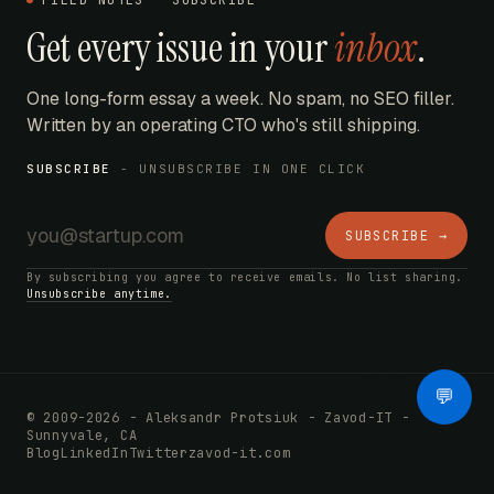
FIELD NOTES - SUBSCRIBE
Get every issue in your
inbox
.
One long-form essay a week. No spam, no SEO filler.
Written by an operating CTO who's still shipping.
SUBSCRIBE
- UNSUBSCRIBE IN ONE CLICK
SUBSCRIBE →
By subscribing you agree to receive emails. No list sharing.
Unsubscribe anytime.
AI Bot
💬
© 2009-2026 - Aleksandr Protsiuk - Zavod-IT -
Sunnyvale, CA
Blog
LinkedIn
Twitter
zavod-it.com