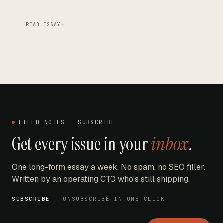
READ ESSAY
→
FIELD NOTES - SUBSCRIBE
Get every issue in your
inbox
.
One long-form essay a week. No spam, no SEO filler.
Written by an operating CTO who's still shipping.
SUBSCRIBE
- UNSUBSCRIBE IN ONE CLICK