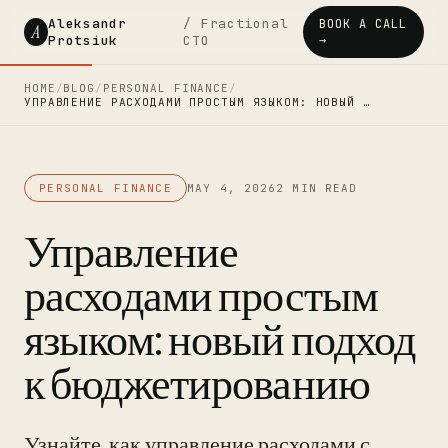
Aleksandr
/ Fractional
BOOK A CALL
A
Protsiuk
CTO
→
HOME
/
BLOG
/
PERSONAL FINANCE
/
УПРАВЛЕНИЕ РАСХОДАМИ ПРОСТЫМ ЯЗЫКОМ: НОВЫЙ …
PERSONAL FINANCE
MAY 4, 2026
2 MIN READ
Управление
расходами простым
языком: новый подход
к бюджетированию
Узнайте, как управление расходами с