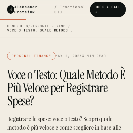
Aleksandr
/ Fractional
BOOK A CALL
A
Protsiuk
CTO
→
HOME
/
BLOG
/
PERSONAL FINANCE
/
VOCE O TESTO: QUALE METODO …
PERSONAL FINANCE
MAY 4, 2026
3 MIN READ
Voce o Testo: Quale Metodo È
Più Veloce per Registrare
Spese?
Registrare le spese: voce o testo? Scopri quale
metodo è più veloce e come scegliere in base alle