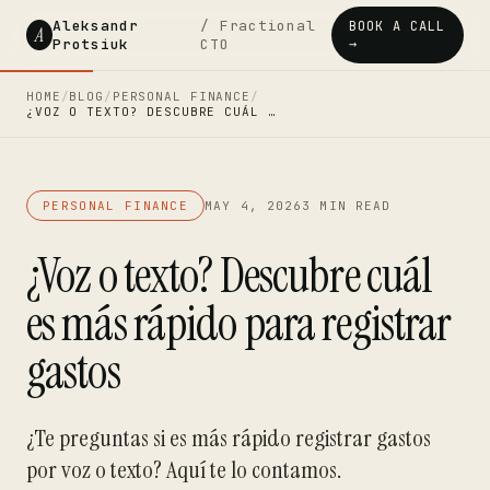
Aleksandr
/ Fractional
BOOK A CALL
A
Protsiuk
CTO
→
HOME
/
BLOG
/
PERSONAL FINANCE
/
¿VOZ O TEXTO? DESCUBRE CUÁL …
PERSONAL FINANCE
MAY 4, 2026
3 MIN READ
¿Voz o texto? Descubre cuál
es más rápido para registrar
gastos
¿Te preguntas si es más rápido registrar gastos
por voz o texto? Aquí te lo contamos.