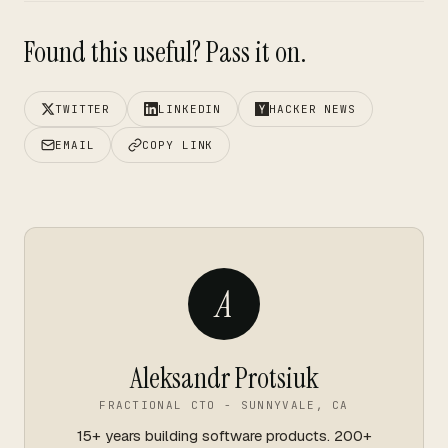
Found this useful? Pass it on.
TWITTER
LINKEDIN
HACKER NEWS
EMAIL
COPY LINK
A
Aleksandr Protsiuk
FRACTIONAL CTO - SUNNYVALE, CA
15+ years building software products. 200+