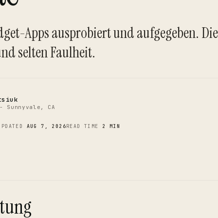
C
dget-Apps ausprobiert und aufgegeben. Di
und selten Faulheit.
tsiuk
- Sunnyvale, CA
UPDATED
AUG 7, 2026
READ TIME
2 MIN
itung