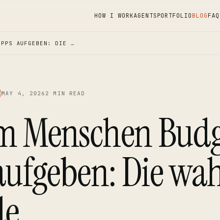
HOW I WORK
AGENTS
PORTFOLIO
BLOG
FAQ
APPS AUFGEBEN: DIE …
MAY 4, 2026
2 MIN READ
 Menschen Budg
aufgeben: Die wa
de