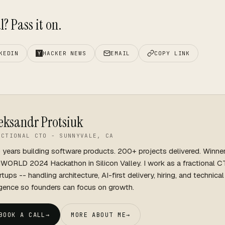
? Pass it on.
KEDIN
HACKER NEWS
EMAIL
COPY LINK
eksandr Protsiuk
ACTIONAL CTO - SUNNYVALE, CA
 years building software products. 200+ projects delivered. Winne
WORLD 2024 Hackathon in Silicon Valley. I work as a fractional C
rtups -- handling architecture, AI-first delivery, hiring, and technica
igence so founders can focus on growth.
BOOK A CALL
→
MORE ABOUT ME
→