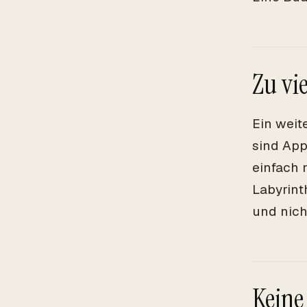
Zu vi
Ein weit
sind App
einfach 
Labyrint
und nich
Keine