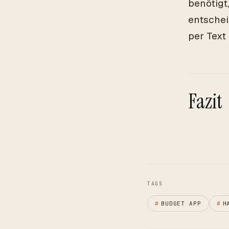
benötigt
entschei
per Text
Fazit
TAGS
#
BUDGET APP
#
H