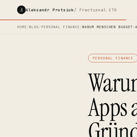
A
Aleksandr Protsiuk
/ Fractional CTO
HOME
/
BLOG
/
PERSONAL FINANCE
/
WARUM MENSCHEN BUDGET-
PERSONAL FINANCE
Warum
Apps 
Grün