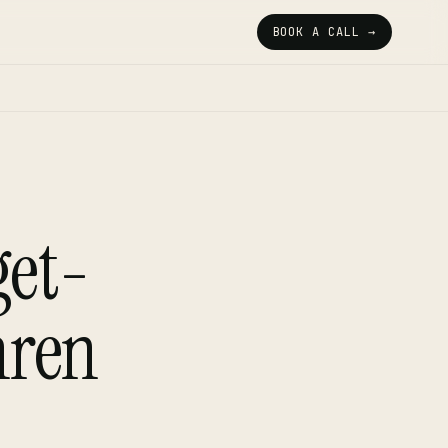
BOOK A CALL →
et-
hren