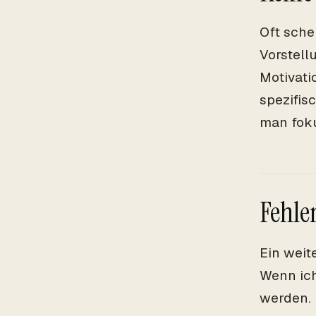
Oft sche
Vorstell
Motivatio
spezifis
man foku
Fehle
Ein weit
Wenn ic
werden. 