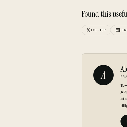
Found this useful
TWITTER
LIN
Al
A
FR
15+
API
sta
dil