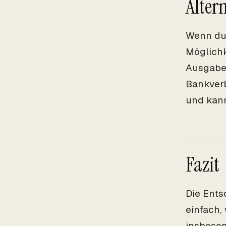
Alter
Wenn du 
Möglichk
Ausgaben
Bankverb
und kann
Fazit
Die Ents
einfach,
insbeson