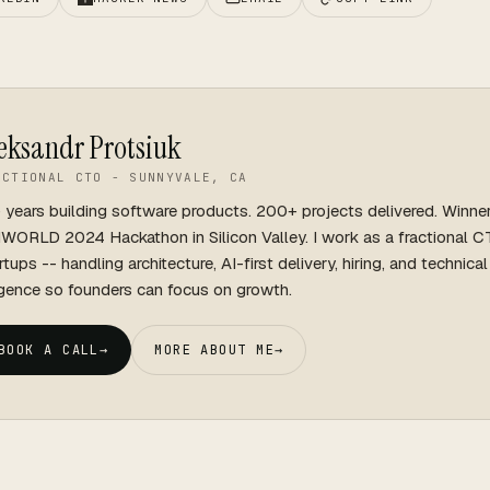
eksandr Protsiuk
ACTIONAL CTO - SUNNYVALE, CA
 years building software products. 200+ projects delivered. Winne
WORLD 2024 Hackathon in Silicon Valley. I work as a fractional C
rtups -- handling architecture, AI-first delivery, hiring, and technica
igence so founders can focus on growth.
BOOK A CALL
→
MORE ABOUT ME
→