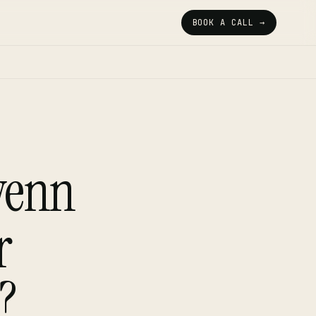
BOOK A CALL →
 wenn
r
?