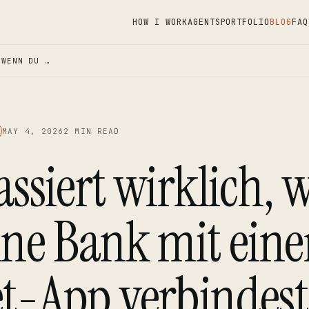
HOW I WORK
AGENTS
PORTFOLIO
BLOG
FAQ
 WENN DU …
MAY 4, 2026
2 MIN READ
ssiert wirklich,
ine Bank mit eine
t-App verbindest