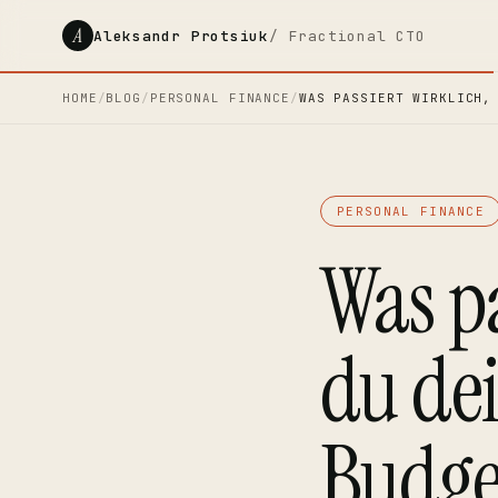
A
Aleksandr Protsiuk
/ Fractional CTO
HOME
/
BLOG
/
PERSONAL FINANCE
/
WAS PASSIERT WIRKLICH,
PERSONAL FINANCE
Was pa
du de
Budge