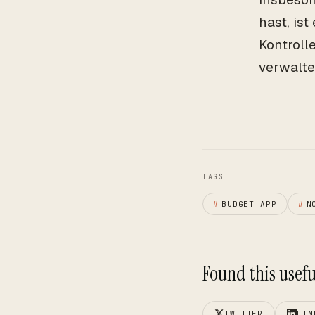
hast, ist
Kontroll
verwalte
TAGS
#
BUDGET APP
#
N
Found this useful
TWITTER
LIN