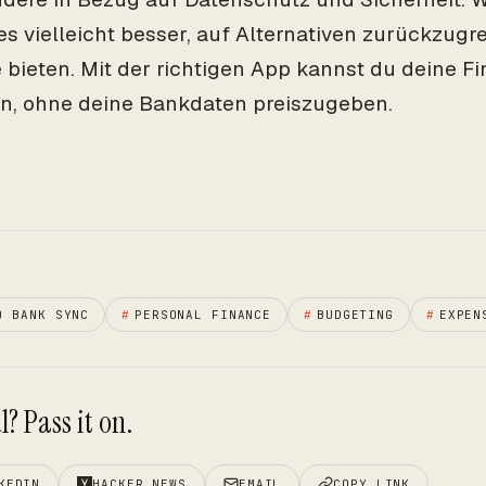
 es vielleicht besser, auf Alternativen zurückzugre
e bieten. Mit der richtigen App kannst du deine Fi
n, ohne deine Bankdaten preiszugeben.
O BANK SYNC
#
PERSONAL FINANCE
#
BUDGETING
#
EXPEN
? Pass it on.
KEDIN
HACKER NEWS
EMAIL
COPY LINK