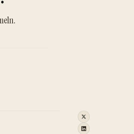
TO
meln.