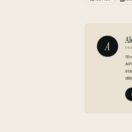
Al
A
FR
15+
API
sta
dil