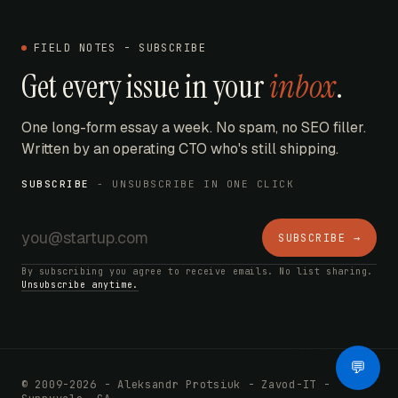
FIELD NOTES - SUBSCRIBE
Get every issue in your
inbox
.
One long-form essay a week. No spam, no SEO filler.
Written by an operating CTO who's still shipping.
SUBSCRIBE
- UNSUBSCRIBE IN ONE CLICK
SUBSCRIBE →
By subscribing you agree to receive emails. No list sharing.
Unsubscribe anytime.
AI Bot
💬
© 2009-2026 - Aleksandr Protsiuk - Zavod-IT -