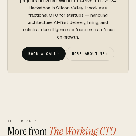
projects delivered. Winner of APIWORLD 2024
Hackathon in Silicon Valley. I work as a
fractional CTO for startups -- handling
architecture, AI-first delivery, hiring, and
technical due diligence so founders can focus
on growth.
BOOK A CALL
→
MORE ABOUT ME
→
KEEP READING
More from
The Working CTO