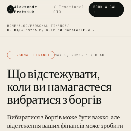
Aleksandr
/ Fractional
BOOK A CALL
A
Protsiuk
CTO
→
HOME
/
BLOG
/
PERSONAL FINANCE
/
ЩО ВІДСТЕЖУВАТИ, КОЛИ ВИ НАМАГАЄТЕСЯ …
PERSONAL FINANCE
MAY 5, 2026
5 MIN READ
Що відстежувати,
коли ви намагаєтеся
вибратися з боргів
Вибиратися з боргів може бути важко, але
відстеження ваших фінансів може зробити