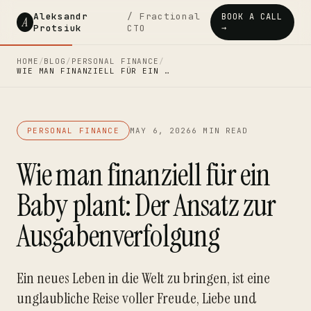
Aleksandr
/ Fractional
BOOK A CALL
A
Protsiuk
CTO
→
HOME
/
BLOG
/
PERSONAL FINANCE
/
WIE MAN FINANZIELL FÜR EIN …
PERSONAL FINANCE
MAY 6, 2026
6 MIN READ
Wie man finanziell für ein
Baby plant: Der Ansatz zur
Ausgabenverfolgung
Ein neues Leben in die Welt zu bringen, ist eine
unglaubliche Reise voller Freude, Liebe und