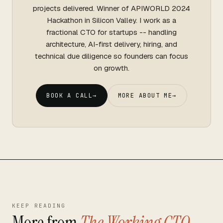
projects delivered. Winner of APIWORLD 2024
Hackathon in Silicon Valley. I work as a
fractional CTO for startups -- handling
architecture, AI-first delivery, hiring, and
technical due diligence so founders can focus
on growth.
BOOK A CALL
→
MORE ABOUT ME
→
KEEP READING
More from
The Working CTO