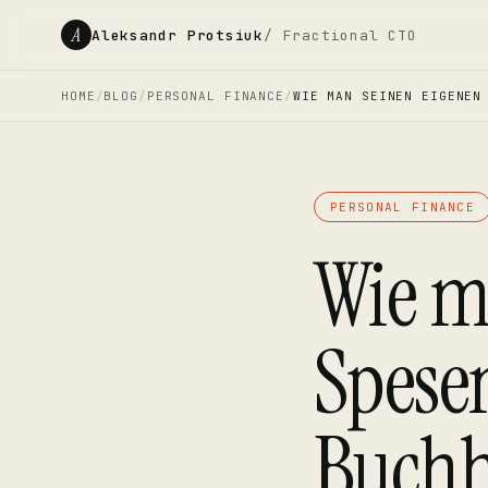
A
Aleksandr Protsiuk
/ Fractional CTO
HOME
/
BLOG
/
PERSONAL FINANCE
/
WIE MAN SEINEN EIGENEN
PERSONAL FINANCE
Wie m
Spese
Buchha