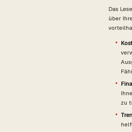
Das Lese
über Ihr
vorteilh
Kos
verw
Aus
Fähi
Fin
Ihn
zu t
Tre
helf