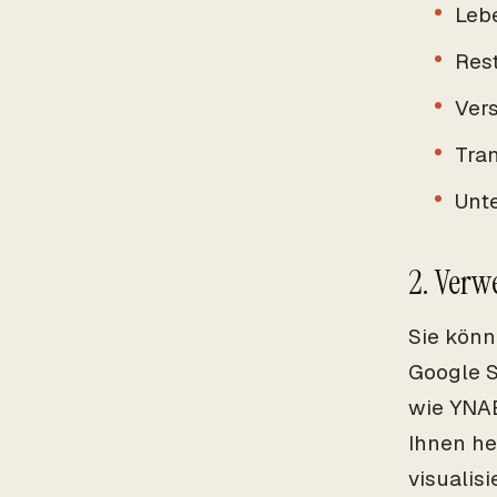
Leb
Res
Ver
Tra
Unt
2. Verw
Sie könn
Google S
wie YNAB
Ihnen he
visualisi