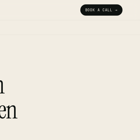
BOOK A CALL →
n
nen