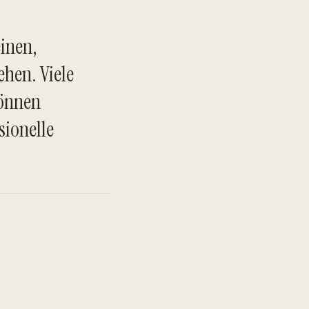
inen,
hen. Viele
können
TO
sionelle