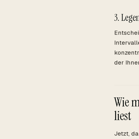
3. Lege
Entschei
Intervall
konzentr
der Ihne
Wie m
liest
Jetzt, d