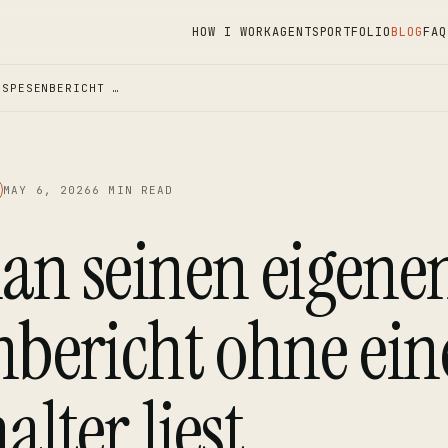
HOW I WORK
AGENTS
PORTFOLIO
BLOG
FAQ
 SPESENBERICHT …
MAY 6, 2026
6 MIN READ
an seinen eigene
nbericht ohne ei
lter liest