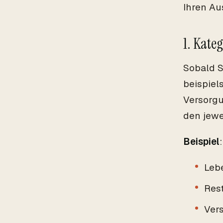
Ihren Au
1. Kate
Sobald S
beispiel
Versorgu
den jewe
Beispiel
:
Leb
Res
Ver