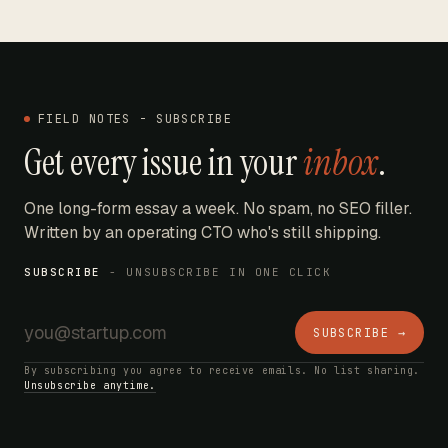
FIELD NOTES - SUBSCRIBE
Get every issue in your
inbox
.
One long-form essay a week. No spam, no SEO filler.
Written by an operating CTO who's still shipping.
SUBSCRIBE
- UNSUBSCRIBE IN ONE CLICK
SUBSCRIBE →
By subscribing you agree to receive emails. No list sharing.
Unsubscribe anytime.