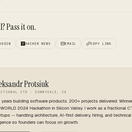
? Pass it on.
KEDIN
HACKER NEWS
EMAIL
COPY LINK
eksandr Protsiuk
ACTIONAL CTO - SUNNYVALE, CA
 years building software products. 200+ projects delivered. Winne
WORLD 2024 Hackathon in Silicon Valley. I work as a fractional C
rtups -- handling architecture, AI-first delivery, hiring, and technica
igence so founders can focus on growth.