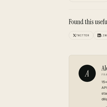
Found this useful
TWITTER
LIN
Al
A
FR
15+
API
sta
dil