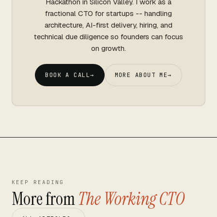
Hackathon in Silicon Valley. I work as a
fractional CTO for startups -- handling
architecture, AI-first delivery, hiring, and
technical due diligence so founders can focus
on growth.
BOOK A CALL
→
MORE ABOUT ME
→
KEEP READING
More from
The Working CTO