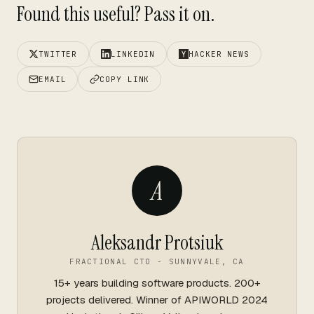
Found this useful? Pass it on.
TWITTER
LINKEDIN
HACKER NEWS
EMAIL
COPY LINK
A
Aleksandr Protsiuk
FRACTIONAL CTO - SUNNYVALE, CA
15+ years building software products. 200+
projects delivered. Winner of APIWORLD 2024