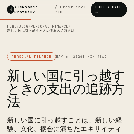
Aleksandr
/ Fractional
BOOK A CALL
A
Protsiuk
CTO
→
HOME
/
BLOG
/
PERSONAL FINANCE
/
新しい国に引っ越すときの支出の追跡方法
PERSONAL FINANCE
MAY 6, 2026
1 MIN READ
新しい国に引っ越す
ときの支出の追跡方
法
新しい国に引っ越すことは、新しい経
験、文化、機会に満ちたエキサイティ