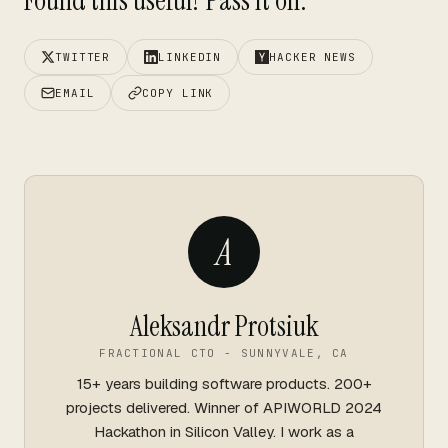
Found this useful? Pass it on.
TWITTER
LINKEDIN
HACKER NEWS
EMAIL
COPY LINK
A
Aleksandr Protsiuk
FRACTIONAL CTO - SUNNYVALE, CA
15+ years building software products. 200+
projects delivered. Winner of APIWORLD 2024
Hackathon in Silicon Valley. I work as a