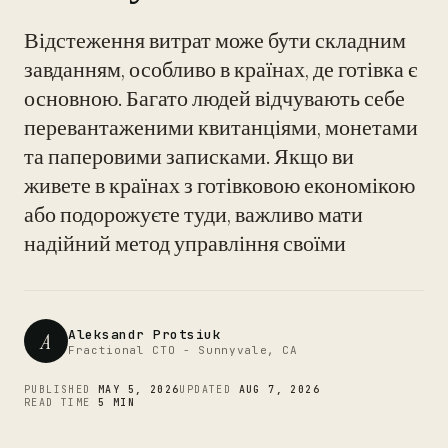
Відстеження витрат може бути складним
завданням, особливо в країнах, де готівка є
основною. Багато людей відчувають себе
перевантаженими квитанціями, монетами
CTO
та паперовими записками. Якщо ви
живете в країнах з готівковою економікою
або подорожуєте туди, важливо мати
надійний метод управління своїми
Aleksandr Protsiuk
A
Fractional CTO - Sunnyvale, CA
PUBLISHED
MAY 5, 2026
UPDATED
AUG 7, 2026
READ TIME
5 MIN