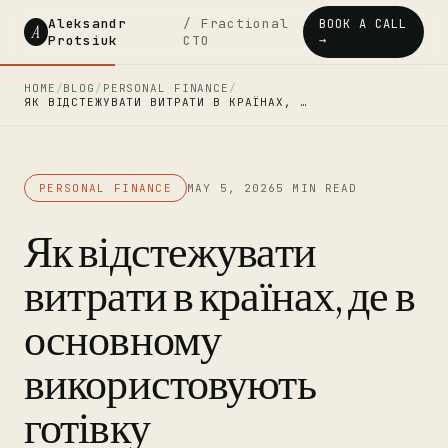
Aleksandr
/ Fractional
BOOK A CALL
A
Protsiuk
CTO
→
HOME
/
BLOG
/
PERSONAL FINANCE
/
ЯК ВІДСТЕЖУВАТИ ВИТРАТИ В КРАЇНАХ, …
PERSONAL FINANCE
MAY 5, 2026
5 MIN READ
Як відстежувати
витрати в країнах, де в
основному
використовують
готівку