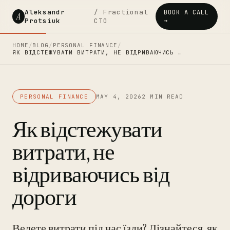
Aleksandr
/ Fractional
BOOK A CALL
A
Protsiuk
CTO
→
HOME
/
BLOG
/
PERSONAL FINANCE
/
ЯК ВІДСТЕЖУВАТИ ВИТРАТИ, НЕ ВІДРИВАЮЧИСЬ …
PERSONAL FINANCE
MAY 4, 2026
2 MIN READ
Як відстежувати
витрати, не
відриваючись від
дороги
Ведете витрати під час їзди? Дізнайтеся, як