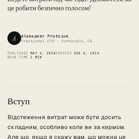
CTO
це робити безпечно голосом!
Aleksandr Protsiuk
A
Fractional CTO - Sunnyvale, CA
PUBLISHED
MAY 4, 2026
UPDATED
AUG 6, 2026
READ TIME
2 MIN
Вступ
Відстеження витрат може бути досить
складним, особливо коли ви за кермом.
Але що, якщо я скажу вам, що можна це