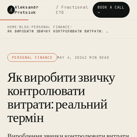
Aleksandr
/ Fractional
BOOK A CALL
A
Protsiuk
CTO
→
HOME
/
BLOG
/
PERSONAL FINANCE
/
ЯК ВИРОБИТИ ЗВИЧКУ КОНТРОЛЮВАТИ ВИТРАТИ: …
PERSONAL FINANCE
MAY 4, 2026
2 MIN READ
Як виробити звичку
контролювати
витрати: реальний
термін
Вироблення звички контролювати витрати