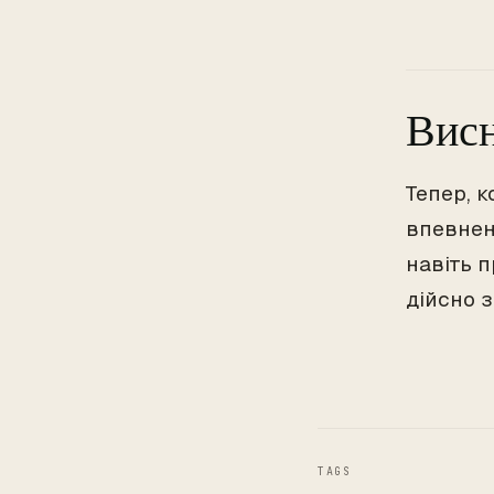
Висн
Тепер, к
впевнен
навіть 
дійсно 
TAGS