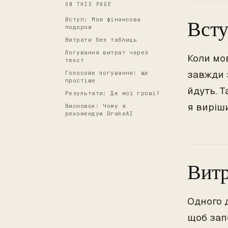
ON THIS PAGE
Вступ: Моя фінансова
Всту
подорож
Витрати без таблиць
Логування витрат через
Коли мов
текст
завжди з
Голосове логування: ще
простіше
йдуть. Т
Результати: Де мої гроші?
я виріш
Висновок: Чому я
рекомендую DrakeAI
Витр
Одного д
щоб зап