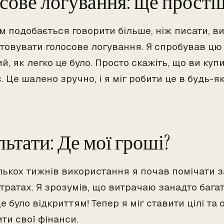
сове логування: ще прості
м подобається говорити більше, ніж писати, в
товувати голосове логування. Я спробував цю 
, як легко це було. Просто скажіть, що ви купи
. Це шалено зручно, і я міг робити це в будь-я
льтати: Де мої гроші?
ількох тижнів використання я почав помічати з
тратах. Я зрозумів, що витрачаю занадто багат
е було відкриттям! Тепер я міг ставити цілі т
ти свої фінанси.