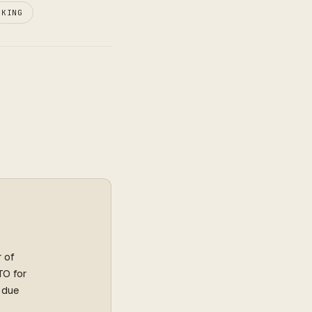
CKING
r of
TO for
l due