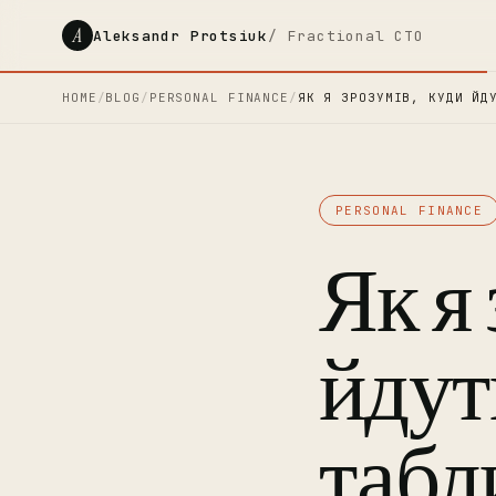
A
Aleksandr Protsiuk
/ Fractional CTO
HOME
/
BLOG
/
PERSONAL FINANCE
/
ЯК Я ЗРОЗУМІВ, КУДИ ЙД
PERSONAL FINANCE
Як я
йдут
табл