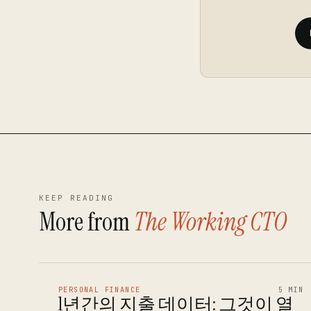
KEEP READING
More from
The Working CTO
PERSONAL FINANCE
5 MIN
1년간의 지출 데이터: 그것이 열