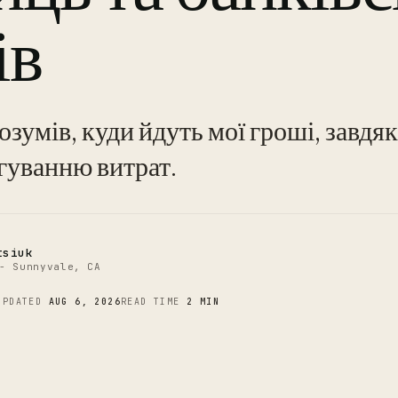
ів
C
озумів, куди йдуть мої гроші, завдя
гуванню витрат.
tsiuk
- Sunnyvale, CA
UPDATED
AUG 6, 2026
READ TIME
2 MIN