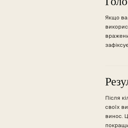
Голо
Якщо ва
викорис
вражений
зафіксує
Резу
Після к
своїх ви
винос. Ц
покращи