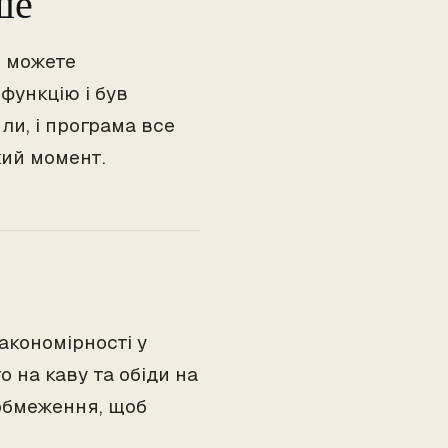
ше
и можете
функцію і був
ли, і програма все
кий момент.
акономірності у
о на каву та обіди на
а обмеження, щоб