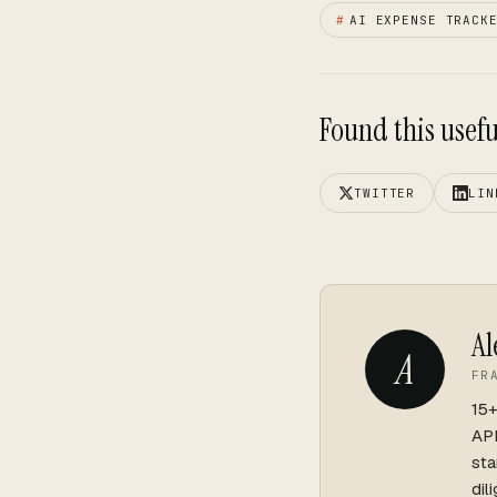
#
AI EXPENSE TRACK
Found this useful
TWITTER
LIN
Al
A
FR
15+
API
sta
dil