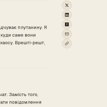
відчуває плутанину. Я
, куди саме вони
 хаосу. Врешті-решт,
ат. Замість того,
лати повідомлення