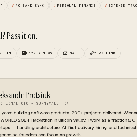
ER
#
NO BANK SYNC
#
PERSONAL FINANCE
#
EXPENSE-TRA
? Pass it on.
KEDIN
HACKER NEWS
EMAIL
COPY LINK
eksandr Protsiuk
ACTIONAL CTO - SUNNYVALE, CA
 years building software products. 200+ projects delivered. Winne
WORLD 2024 Hackathon in Silicon Valley. I work as a fractional C
rtups -- handling architecture, AI-first delivery, hiring, and technica
igence so founders can focus on growth.