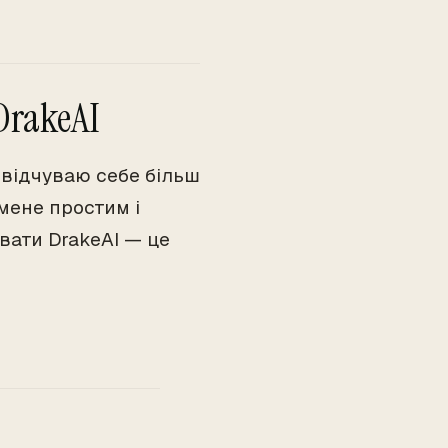
rakeAI
я відчуваю себе більш
мене простим і
вати DrakeAI — це