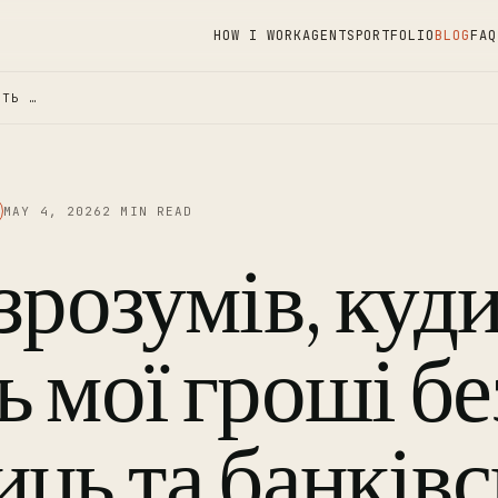
HOW I WORK
AGENTS
PORTFOLIO
BLOG
FAQ
УТЬ …
MAY 4, 2026
2 MIN READ
 зрозумів, куд
ь мої гроші бе
иць та банків