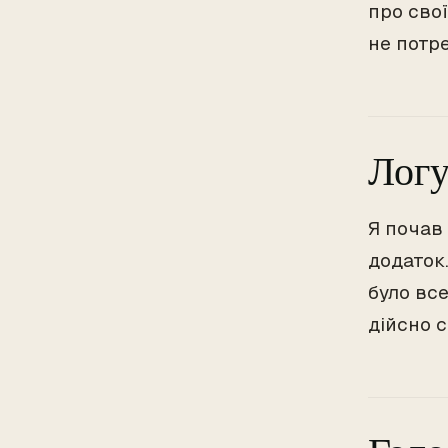
про свої
не потр
Логу
Я почав
додаток.
було вс
дійсно 