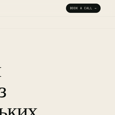
BOOK A CALL →
и
з
ських