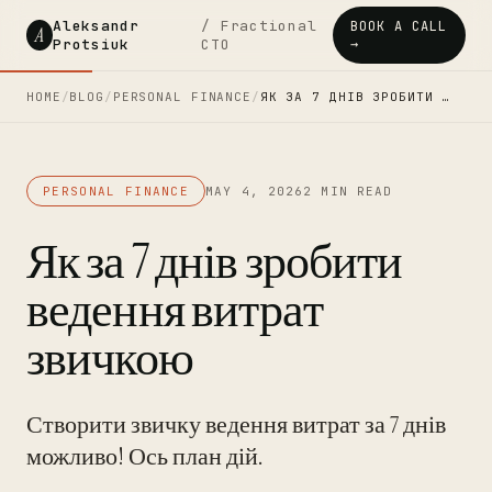
Aleksandr
/ Fractional
BOOK A CALL
A
Protsiuk
CTO
→
HOME
/
BLOG
/
PERSONAL FINANCE
/
ЯК ЗА 7 ДНІВ ЗРОБИТИ …
PERSONAL FINANCE
MAY 4, 2026
2 MIN READ
Як за 7 днів зробити
ведення витрат
звичкою
Створити звичку ведення витрат за 7 днів
можливо! Ось план дій.