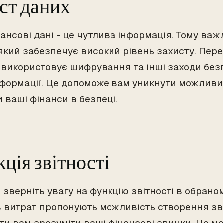
ст даних
нансові дані - це чутлива інформація. Тому ва
 який забезпечує високий рівень захисту. Пер
 використовує шифрування та інші заходи без
нформації. Це допоможе вам уникнути можливих
 ваші фінанси в безпеці.
ція звітності
 зверніть увагу на функцію звітності в обрано
в витрат пропонують можливість створення звіт
ти вам зрозуміти ваші фінансові звички. Це м