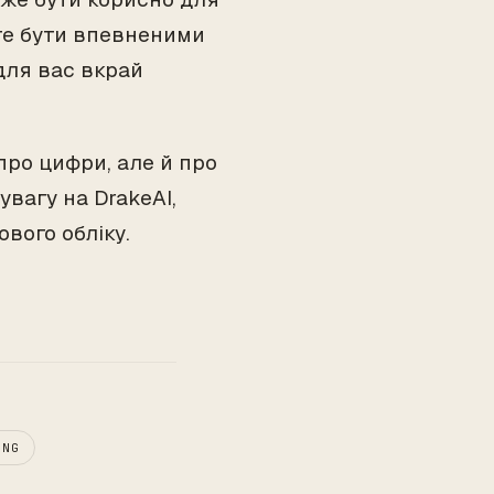
те бути впевненими
 для вас вкрай
про цифри, але й про
увагу на DrakeAI,
ового обліку.
ING