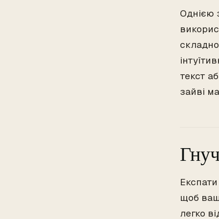
Однією 
викорис
складно
інтуїти
текст аб
зайві ма
Гнуч
Експати
щоб ваш
легко ві