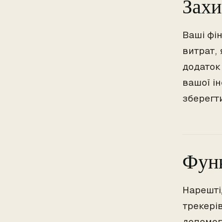
Захи
Ваші фі
витрат,
додаток
вашої і
зберегти
Функ
Нарешті,
трекері
допомог