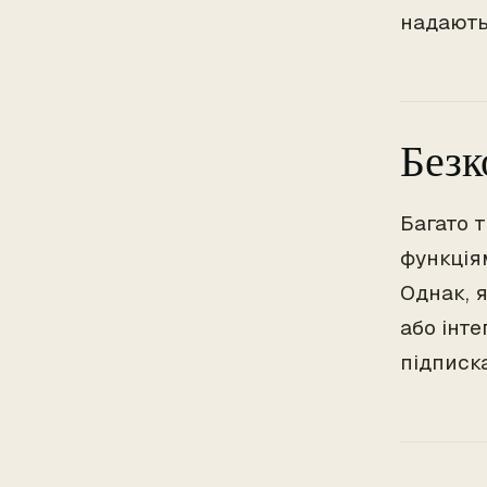
надають
Безк
Багато 
функціям
Однак, 
або інт
підписка