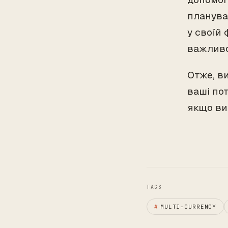
планува
у своїй 
важлив
Отже, в
ваші пот
якщо ви 
TAGS
#
MULTI-CURRENCY