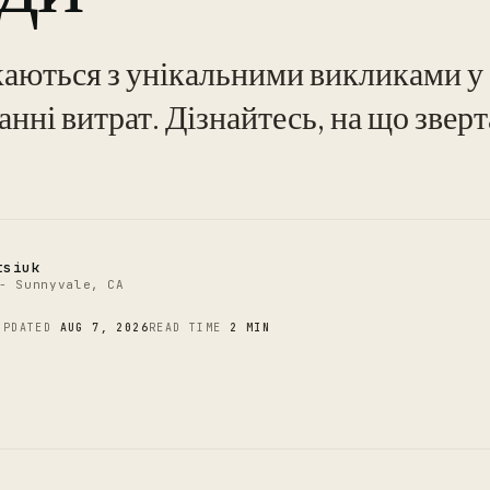
каються з унікальними викликами у
C
анні витрат. Дізнайтесь, на що звер
tsiuk
- Sunnyvale, CA
UPDATED
AUG 7, 2026
READ TIME
2 MIN