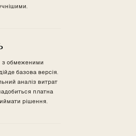
учнішими.
ь
ї з обмеженими
дійде базова версія.
льний аналіз витрат
знадобиться платна
риймати рішення.