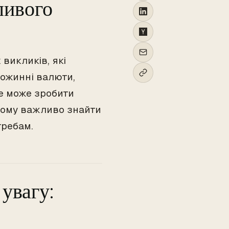
ливого
 викликів, які
ожинні валюти,
це може зробити
чому важливо знайти
требам.
 увагу: