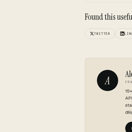
Found this useful
TWITTER
LIN
Al
A
FR
15+
API
sta
dil