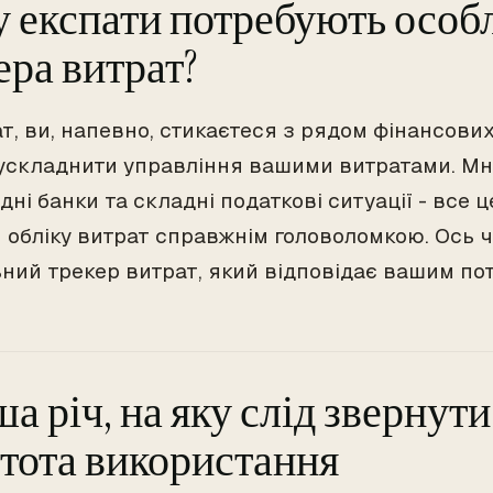
 експати потребують особ
ера витрат?
т, ви, напевно, стикаєтеся з рядом фінансових
ускладнити управління вашими витратами. Мн
ні банки та складні податкові ситуації - все 
 обліку витрат справжнім головоломкою. Ось 
ний трекер витрат, який відповідає вашим по
а річ, на яку слід звернути
тота використання