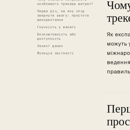
Чому
особливого трекера витрат?
Перша річ, на яку слід
трек
звернути увагу: простота
використання
Гнучкість у валюті
Як експа
Безкоштовність або
доступність
можуть 
Захист даних
міжнарод
Функція звітності
ведення
правиль
Перш
прос