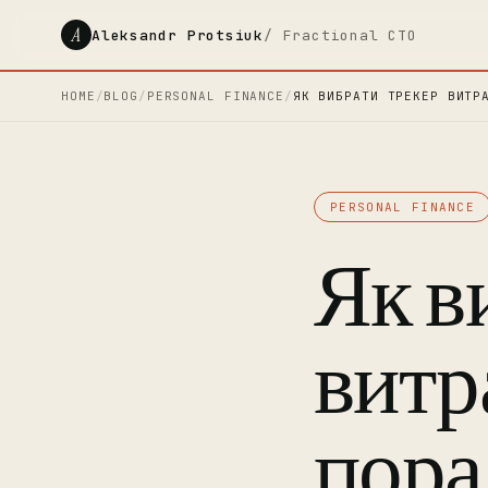
A
Aleksandr Protsiuk
/ Fractional CTO
HOME
/
BLOG
/
PERSONAL FINANCE
/
ЯК ВИБРАТИ ТРЕКЕР ВИТР
PERSONAL FINANCE
Як в
витра
пора