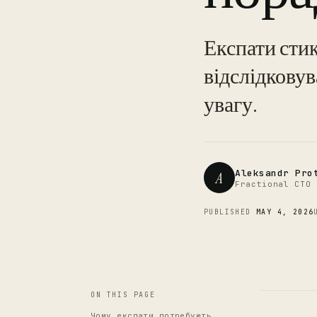
Експати сти
відслідковув
увагу.
Aleksandr Pro
A
Fractional CTO 
PUBLISHED
MAY 4, 2026
ON THIS PAGE
Чому експати потребують