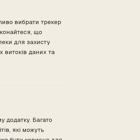
жливо вибрати трекер
еконайтеся, що
пеки для захисту
 витоків даних та
му додатку. Багато
ів, які можуть
оже бути корисно для