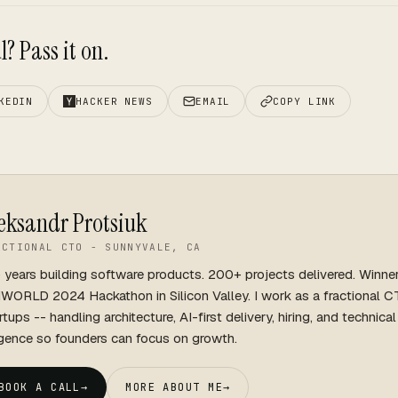
? Pass it on.
KEDIN
HACKER NEWS
EMAIL
COPY LINK
eksandr Protsiuk
ACTIONAL CTO - SUNNYVALE, CA
 years building software products. 200+ projects delivered. Winne
WORLD 2024 Hackathon in Silicon Valley. I work as a fractional C
rtups -- handling architecture, AI-first delivery, hiring, and technica
igence so founders can focus on growth.
BOOK A CALL
→
MORE ABOUT ME
→