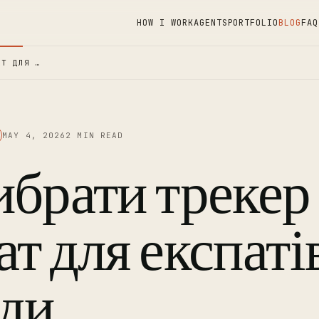
HOW I WORK
AGENTS
PORTFOLIO
BLOG
FAQ
АТ ДЛЯ …
MAY 4, 2026
2 MIN READ
ибрати трекер
т для експатів
ди