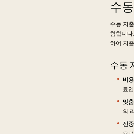
수동
수동 지출
함합니다.
하여 지출
수동 
비용
료입
맞춤
의 
신중
으며