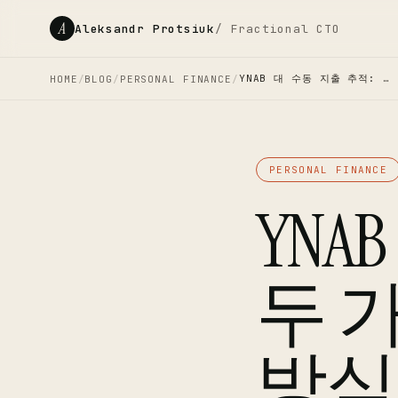
A
Aleksandr Protsiuk
/ Fractional CTO
YNAB 대 수동 지출 추적: …
HOME
/
BLOG
/
PERSONAL FINANCE
/
PERSONAL FINANCE
YNA
두 
방식