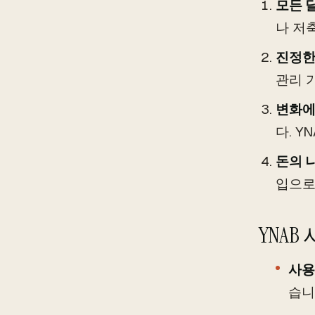
모든 
나 저
진정한
관리 
변화에
다. 
돈의 
입으로
YNAB
사용
습니