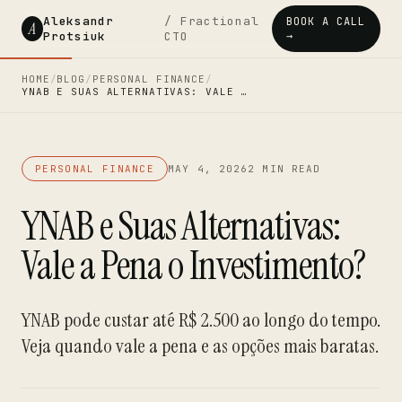
Aleksandr
/ Fractional
BOOK A CALL
A
Protsiuk
CTO
→
HOME
/
BLOG
/
PERSONAL FINANCE
/
YNAB E SUAS ALTERNATIVAS: VALE …
PERSONAL FINANCE
MAY 4, 2026
2 MIN READ
YNAB e Suas Alternativas:
Vale a Pena o Investimento?
YNAB pode custar até R$ 2.500 ao longo do tempo.
Veja quando vale a pena e as opções mais baratas.