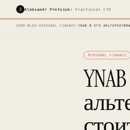
A
Aleksandr Protsiuk
/ Fractional CTO
HOME
/
BLOG
/
PERSONAL FINANCE
/
YNAB И ЕГО АЛЬТЕРНАТИВ
PERSONAL FINANCE
YNAB 
альт
стои