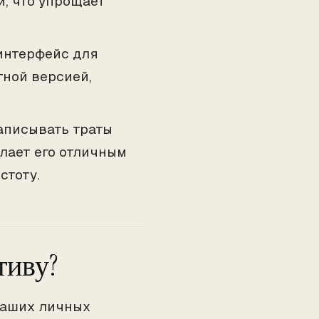
, что упрощает
интерфейс для
тной версией,
аписывать траты
елает его отличным
стоту.
тиву?
ваших личных