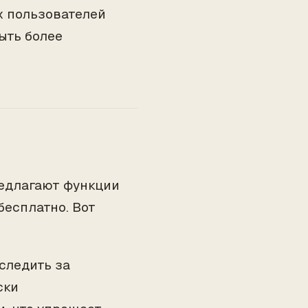
х пользователей
ыть более
редлагают функции
бесплатно. Вот
следить за
ски