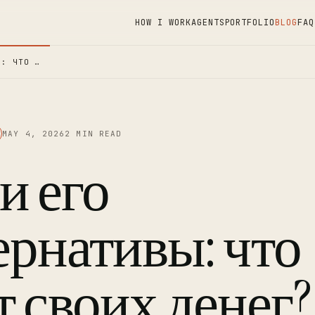
HOW I WORK
AGENTS
PORTFOLIO
BLOG
FAQ
Ы: ЧТО …
MAY 4, 2026
2 MIN READ
и его
ернативы: что
т своих денег?