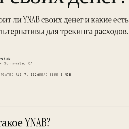
C
оит ли YNAB своих денег и какие есть
льтернативы для трекинга расходов.
tsiuk
- Sunnyvale, CA
UPDATED
AUG 7, 2026
READ TIME
2 MIN
такое YNAB?