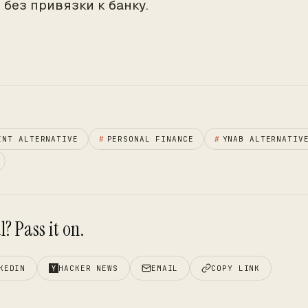
 без привязки к банку.
INT ALTERNATIVE
#
PERSONAL FINANCE
#
YNAB ALTERNATIV
? Pass it on.
KEDIN
HACKER NEWS
EMAIL
COPY LINK