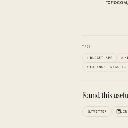
голосом,
TAGS
#
BUDGET APP
#
M
#
EXPENSE-TRACKING
Found this useful
TWITTER
LIN