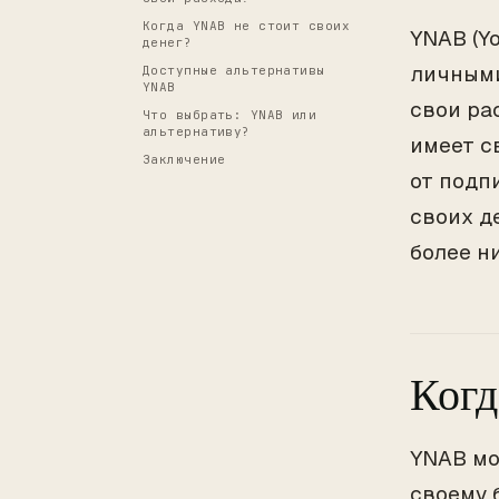
Когда YNAB не стоит своих
YNAB (Y
денег?
личными
Доступные альтернативы
YNAB
свои ра
Что выбрать: YNAB или
альтернативу?
имеет с
Заключение
от подпи
своих д
более н
Когд
YNAB мо
своему 