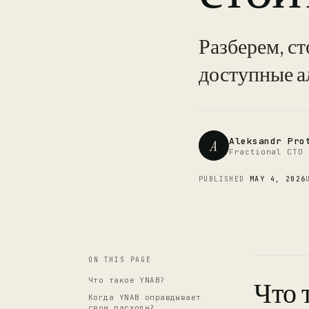
Разберем, ст
доступные а
Aleksandr Pro
A
Fractional CTO 
PUBLISHED
MAY 4, 2026
ON THIS PAGE
Что такое YNAB?
Что 
Когда YNAB оправдывает
свои расходы?