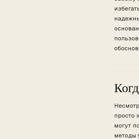
избегат
надежны
основан
пользов
обоснов
Когд
Несмотр
просто 
могут п
методы 