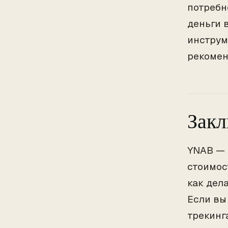
потребн
деньги 
инструм
рекомен
Зак
YNAB — 
стоимос
как дел
Если вы
трекинг