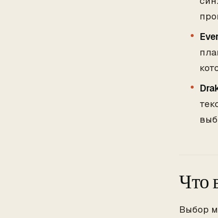
син
про
Ever
пла
кот
Dra
тек
выб
Что 
Выбор м