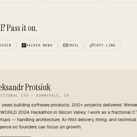
? Pass it on.
KEDIN
HACKER NEWS
EMAIL
COPY LINK
eksandr Protsiuk
ACTIONAL CTO - SUNNYVALE, CA
 years building software products. 200+ projects delivered. Winne
WORLD 2024 Hackathon in Silicon Valley. I work as a fractional C
rtups -- handling architecture, AI-first delivery, hiring, and technica
igence so founders can focus on growth.