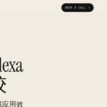
BOOK A CALL →
exa
较
专属应用效