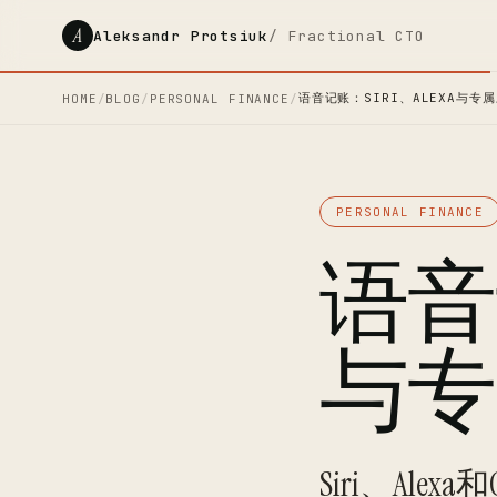
A
Aleksandr Protsiuk
/ Fractional CTO
语音记账：SIRI、ALEXA与专
HOME
/
BLOG
/
PERSONAL FINANCE
/
PERSONAL FINANCE
语音记
与专
Siri、Al