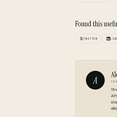
Found this useful
TWITTER
LIN
Al
A
FR
15+
API
sta
dil