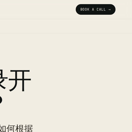
BOOK A CALL →
录开
？
如何根据