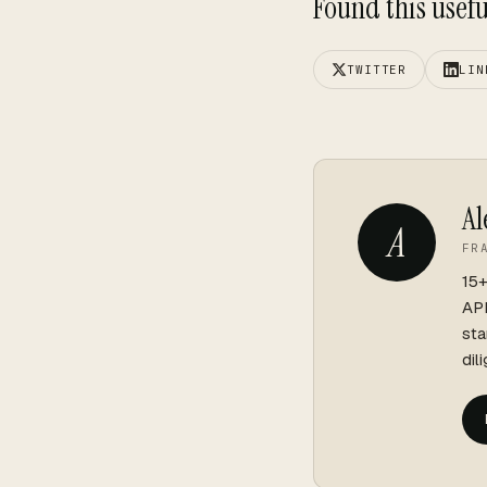
Found this useful
TWITTER
LIN
Al
A
FR
15+
API
sta
dil