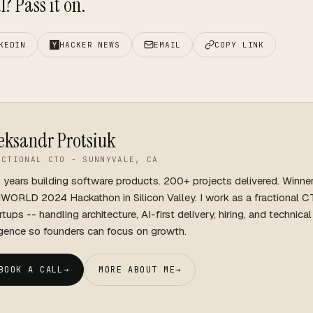
? Pass it on.
KEDIN
HACKER NEWS
EMAIL
COPY LINK
eksandr Protsiuk
ACTIONAL CTO - SUNNYVALE, CA
 years building software products. 200+ projects delivered. Winne
WORLD 2024 Hackathon in Silicon Valley. I work as a fractional C
rtups -- handling architecture, AI-first delivery, hiring, and technica
igence so founders can focus on growth.
BOOK A CALL
→
MORE ABOUT ME
→