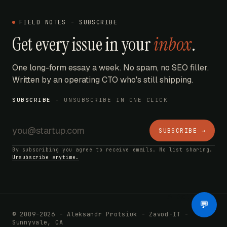
FIELD NOTES - SUBSCRIBE
Get every issue in your
inbox
.
One long-form essay a week. No spam, no SEO filler.
Written by an operating CTO who's still shipping.
SUBSCRIBE
- UNSUBSCRIBE IN ONE CLICK
SUBSCRIBE →
By subscribing you agree to receive emails. No list sharing.
Unsubscribe anytime.
AI Bot
💬
© 2009-2026 - Aleksandr Protsiuk - Zavod-IT -
Sunnyvale, CA